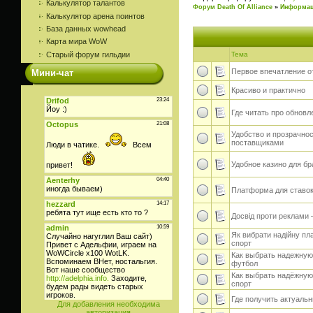
Калькулятор талантов
Форум Death Of Alliance
»
Информац
Калькулятор арена поинтов
База данных wowhead
Карта мира WoW
Старый форум гильдии
Тема
Первое впечатление о
Мини-чат
Красиво и практично
Где читать про обновле
Удобство и прозрачнос
поставщиками
Удобное казино для бр
Платформа для ставок
Досвід проти реклами
Як вибрати надійну пл
спорт
Как выбрать надежную
футбол
Как выбрать надёжную
спорт
Где получить актуаль
Для добавления необходима
авторизация