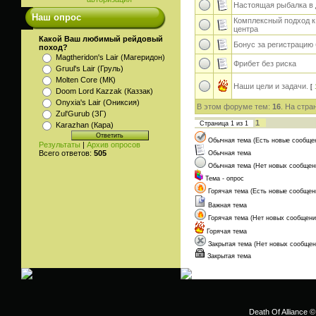
Настоящая рыбалка в 
Наш опрос
Комплексный подход к
центра
Какой Ваш любимый рейдовый
Бонус за регистрацию 
поход?
Magtheridon's Lair (Магеридон)
Фрибет без риска
Gruul's Lair (Груль)
Molten Core (МК)
Наши цели и задачи.
[
Doom Lord Kazzak (Каззак)
Onyxia's Lair (Ониксия)
В этом форуме тем:
16
. На стра
Zul'Gurub (ЗГ)
1
Страница
1
из
1
Karazhan (Кара)
Обычная тема (Есть новые сообще
Результаты
|
Архив опросов
Всего ответов:
505
Обычная тема
Обычная тема (Нет новых сообщен
Тема - опрос
Горячая тема (Есть новые сообщен
Важная тема
Горячая тема (Нет новых сообщени
Горячая тема
Закрытая тема (Нет новых сообщен
Закрытая тема
Death Of Alliance ©