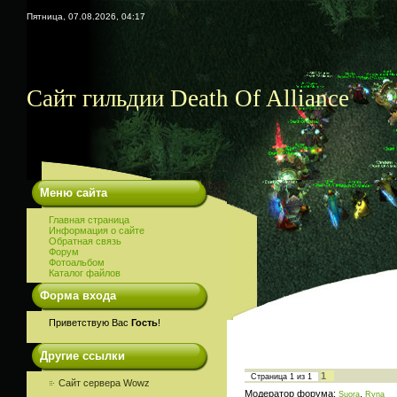
Пятница, 07.08.2026, 04:17
Сайт гильдии Death Of Alliance
Меню сайта
Главная страница
Информация о сайте
Обратная связь
Форум
Фотоальбом
Каталог файлов
Форма входа
Приветствую Вас
Гость
!
Другие ссылки
1
Страница
1
из
1
Сайт сервера Wowz
Модератор форума:
,
Suora
Ryna