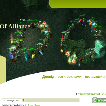
Of Alliance
Досвід проти реклами – що важливіш
[
Новые сообщения
·
Уч
1
Страница
1
из
1
Модератор форума:
,
Suora
Ryna