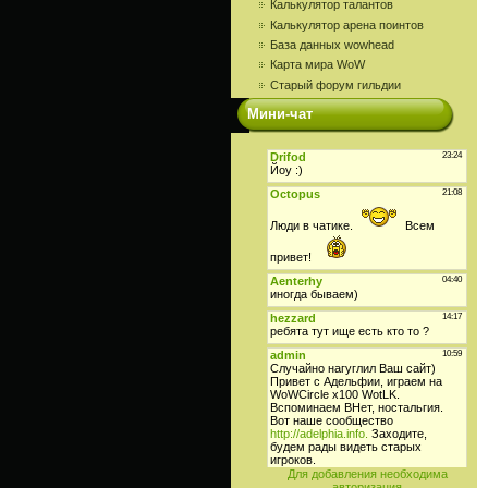
Калькулятор талантов
Калькулятор арена поинтов
База данных wowhead
Карта мира WoW
Старый форум гильдии
Мини-чат
Для добавления необходима
авторизация