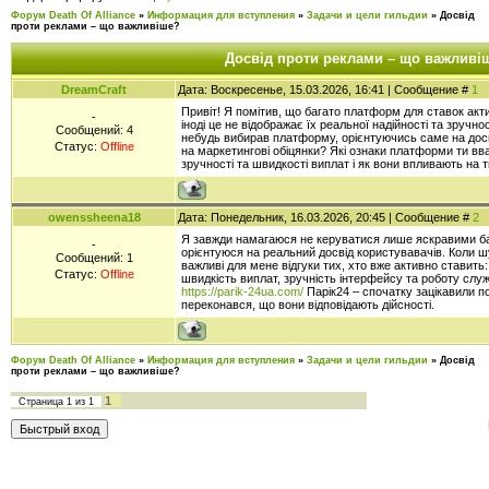
Форум Death Of Alliance
»
Информация для вступления
»
Задачи и цели гильдии
»
Досвід
проти реклами – що важливіше?
Досвід проти реклами – що важливі
DreamCraft
Дата: Воскресенье, 15.03.2026, 16:41 | Сообщение #
1
Привіт! Я помітив, що багато платформ для ставок акт
-
іноді це не відображає їх реальної надійності та зручнос
Сообщений:
4
небудь вибирав платформу, орієнтуючись саме на досвід
Статус:
Offline
на маркетингові обіцянки? Які ознаки платформи ти вв
зручності та швидкості виплат і як вони впливають на т
owenssheena18
Дата: Понедельник, 16.03.2026, 20:45 | Сообщение #
2
Я завжди намагаюся не керуватися лише яскравими ба
-
орієнтуюся на реальний досвід користувавачів. Коли 
Сообщений:
1
важливі для мене відгуки тих, хто вже активно ставить
Статус:
Offline
швидкість виплат, зручність інтерфейсу та роботу слу
https://parik-24ua.com/
Парік24 – спочатку зацікавили по
переконався, що вони відповідають дійсності.
Форум Death Of Alliance
»
Информация для вступления
»
Задачи и цели гильдии
»
Досвід
проти реклами – що важливіше?
1
Страница
1
из
1