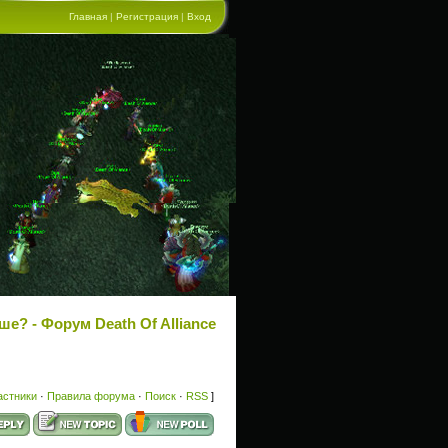
Главная
|
Регистрация
|
Вход
е? - Форум Death Of Alliance
астники
·
Правила форума
·
Поиск
·
RSS
]