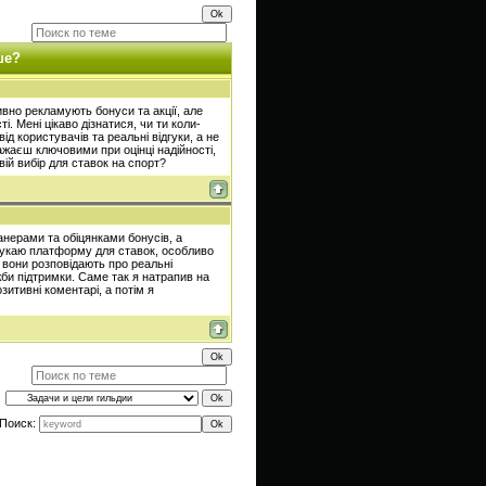
ше?
ивно рекламують бонуси та акції, але
ті. Мені цікаво дізнатися, чи ти коли-
 користувачів та реальні відгуки, а не
ажаєш ключовими при оцінці надійності,
вій вибір для ставок на спорт?
нерами та обіцянками бонусів, а
шукаю платформу для ставок, особливо
: вони розповідають про реальні
жби підтримки. Саме так я натрапив на
зитивні коментарі, а потім я
Поиск: