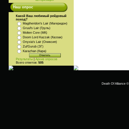
Наш опрос
Какой Ваш любимый рейдовый
поход?
Magtheridon's Lair (Магеридон)
Gruul's Lair (Груль)
Molten Core (МК)
Doom Lord Kazzak (Каззак)
Onyxia's Lair (Ониксия)
Zul'Gurub (ЗГ)
Karazhan (Кара)
Результаты
|
Архив опросов
Всего ответов:
505
Death Of Alliance ©