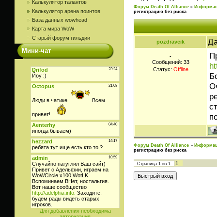
Калькулятор талантов
Форум Death Of Alliance
»
Информац
Калькулятор арена поинтов
регистрацию без риска
База данных wowhead
Карта мира WoW
Старый форум гильдии
Да
pozdravcik
Мини-чат
П
-
Сообщений:
33
h
Статус:
Offline
Б
О
р
с
п
Форум Death Of Alliance
»
Информац
регистрацию без риска
1
Страница
1
из
1
Для добавления необходима
авторизация