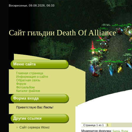
Воскресенье, 09.08.2026, 06:33
Сайт гильдии Death Of Alliance
Меню сайта
Главная страница
Информация о сайте
Обратная связь
Форум
Фотоальбом
Каталог файлов
Форма входа
Приветствую Вас
Гость
!
Другие ссылки
1
Страница
1
из
1
Сайт сервера Wowz
Модератор форума:
,
Suora
Ryna