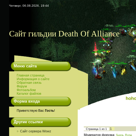
Четверг, 06.08.2026, 19:44
Сайт гильдии Death Of Alliance
Меню сайта
Главная страница
Информация о сайте
Обратная связь
Форум
Фотоальбом
Каталог файлов
hoho
Форма входа
Приветствую Вас
Гость
!
Другие ссылки
1
Страница
1
из
1
Сайт сервера Wowz
Модератор форума:
,
Suora
Ryna