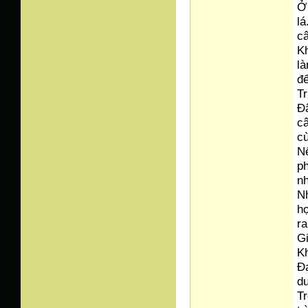
Ở 
lá
câ
Kh
là
để
Tr
Đâ
c
cù
Nế
ph
nh
N
hợ
ra
Gi
Kh
Đạ
dư
Tr