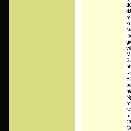
đú
đấ
mộ
xu
Ng
lầ
gi
và
M
S
nh
ra
Bê
bá
hệ
Ng
m
cấ
m
Ch
Gi