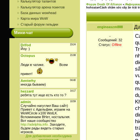
Калькулятор талантов
Форум Death Of Alliance
»
Информац
Калькулятор арена поинтов
hohoaianCách chăm sóc cây ăn trái t
База данных wowhead
Карта мира WoW
Старый форум гильдии
Да
engineaszm888
Мини-чат
Cá
-
Сообщений:
32
q
Статус:
Offline
Tr
nh
di
sâ
vư
qu
mạ
d
Kh
ch
d
h
tr
đị
Для добавления необходима
авторизация