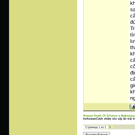
kh
sạ
c
đú
Tr
tì
lư
th
kh
cấ
cô
đị
câ
gi
kh
ng
Форум Death Of Alliance
»
Информац
hohoaianCách chăm sóc cây ăn trái t
1
Страница
1
из
1