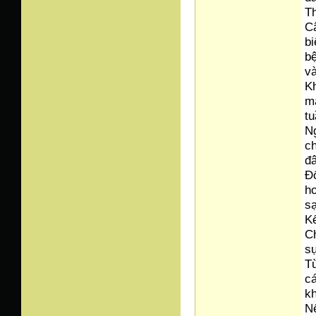
T
Câ
bi
bệ
và
Kh
mạ
tu
Ng
ch
đâ
Đố
ho
sạ
Kế
Ch
sự
Từ
cá
kh
Nế