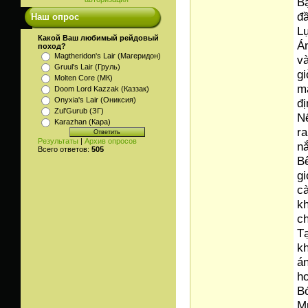
Bạ
đầ
Наш опрос
Lự
Какой Ваш любимый рейдовый
Án
поход?
Magtheridon's Lair (Магеридон)
và
Gruul's Lair (Груль)
gi
Molten Core (МК)
mạ
Doom Lord Kazzak (Каззак)
Onyxia's Lair (Ониксия)
đ
Zul'Gurub (ЗГ)
Nế
Karazhan (Кара)
ra
Результаты
|
Архив опросов
nắ
Всего ответов:
505
Bê
gi
c
kh
ch
T
k
án
h
Bó
Mu