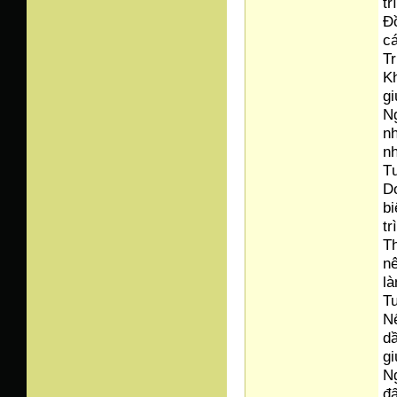
tr
Đồ
cá
Tr
Kh
gi
Ng
nh
n
Tư
Do
bi
tr
T
nê
là
Tu
Nế
dầ
gi
Ng
đấ