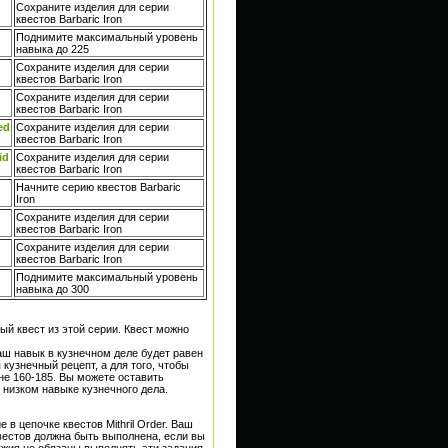
Сохраните изделия для серии
квестов Barbaric Iron
Поднимите максимальный уровень
навыка до 225
Сохраните изделия для серии
квестов Barbaric Iron
Сохраните изделия для серии
квестов Barbaric Iron
ed
Сохраните изделия для серии
квестов Barbaric Iron
id
Сохраните изделия для серии
квестов Barbaric Iron
Начните серию квестов Barbaric
Iron
Сохраните изделия для серии
квестов Barbaric Iron
Сохраните изделия для серии
квестов Barbaric Iron
Поднимите максимальный уровень
навыка до 300
ый квест из этой серии. Квест можно
ш навык в кузнечном деле будет равен
 кузнечный рецепт, а для того, чтобы
не 160-185. Вы можете оставить
 низком навыке кузнечного дела.
в цепочке квестов Mithril Order. Ваш
квестов должна быть выполнена, если вы
жия не обязаны выполнять эти задания,