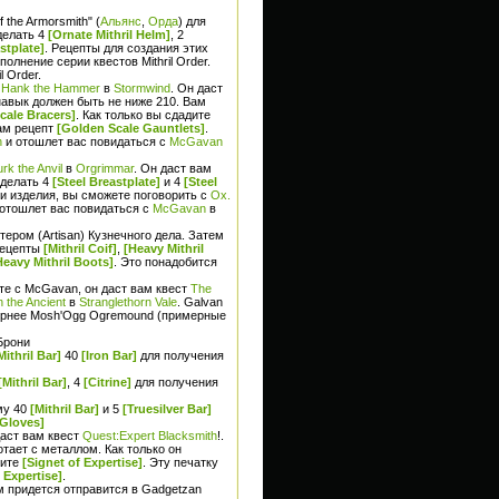
 the Armorsmith" (
Альянс
,
Орда
) для
делать 4
[Ornate Mithril Helm]
, 2
stplate]
. Рецепты для создания этих
олнение серии квестов Mithril Order.
l Order.
с
Hank the Hammer
в
Stormwind
. Он даст
 навык должен быть не ниже 210. Вам
cale Bracers]
. Как только вы сдадите
вам рецепт
[Golden Scale Gauntlets]
.
n
и отошлет вас повидаться с
McGavan
urk the Anvil
в
Orgrimmar
. Он даст вам
сделать 4
[Steel Breastplate]
и 4
[Steel
ои изделия, вы сможете поговорить с
Ox.
отошлет вас повидаться с
McGavan
в
тером (Artisan) Кузнечного дела. Затем
рецепты
[Mithril Coif]
,
[Heavy Mithril
Heavy Mithril Boots]
. Это понадобится
ите с McGavan, он даст вам квест
The
 the Ancient
в
Stranglethorn Vale
. Galvan
евернее Mosh'Ogg Ogremound (примерные
Брони
Mithril Bar]
40
[Iron Bar]
для получения
[Mithril Bar]
, 4
[Citrine]
для получения
му 40
[Mithril Bar]
и 5
[Truesilver Bar]
 Gloves]
даст вам квест
Quest:Expert Blacksmith
!.
тает с металлом. Как только он
чите
[Signet of Expertise]
. Эту печатку
Expertise]
.
м придется отправится в Gadgetzan