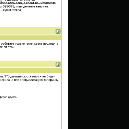
час сломали), а квест на Armorsmith
 325/375, и вы делаете квест на
ан, ждем фикса.
 работает только, если квест проходить
ак ли это?
ила 375 дальше скил качатся не будет.
 скила, а вот специализацию запоришь,
 ферал друиды.