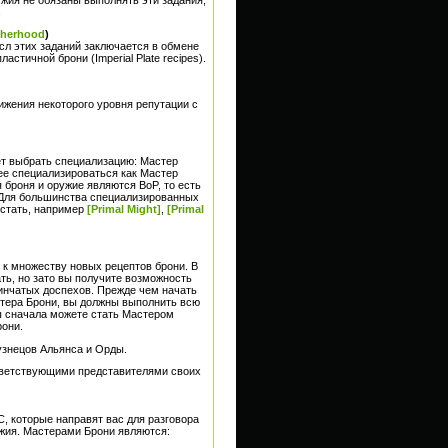
.
therhood
)
сл этих заданий заключается в обмене
стичной брони (Imperial Plate recipes).
ижения некоторого уровня репутации с
ет выбрать специализацию: Мастер
е специализироваться как Мастер
 броня и оружие являются BoP, то есть
. Для большинства специализированных
остать, например
[Primal Might]
,
[Primal
 к множеству новых рецептов брони. В
ть, но зато вы получите возможность
инчатых доспехов. Прежде чем начать
тера Брони, вы должны выполнить всю
вы сначала можете стать Мастером
они.
узнецов Альянса и Орды.
тветствующими представителями своих
, которые направят вас для разговора
жия. Мастерами Брони являются: