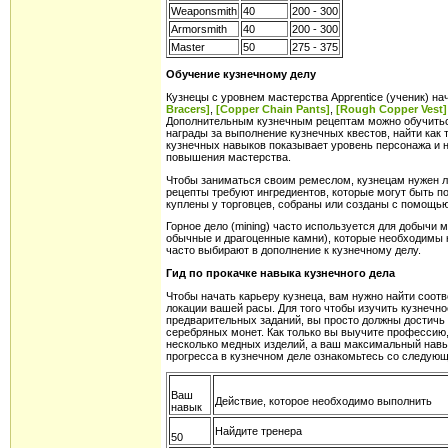
Weaponsmith
40
200 - 300
Armorsmith
40
200 - 300
Master
50
275 - 375
Обучение кузнечному делу
Кузнецы с уровнем мастерства Apprentice (ученик) н
Bracers]
,
[Copper Chain Pants]
,
[Rough Copper Vest]
Дополнительным кузнечным рецептам можно обучиться
награды за выполнение кузнечных квестов, найти как 
кузнечных навыков показывает уровень персонажа и 
повышения мастерства.
Чтобы заниматься своим ремеслом, кузнецам нужен л
рецепты требуют ингредиентов, которые могут быть по
куплены у торговцев, собраны или созданы с помощь
Горное дело (mining) часто используется для добычи 
обычные и драгоценные камни), которые необходимы 
часто выбирают в дополнение к кузнечному делу.
Гид по прокачке навыка кузнечного дела
Чтобы начать карьеру кузнеца, вам нужно найти соот
локации вашей расы. Для того чтобы изучить кузнечно
предварительных заданий, вы просто должны достичь 
серебряных монет. Как только вы выучите профессию,
несколько медных изделий, а ваш максимальный навы
прогресса в кузнечном деле ознакомьтесь со следующ
Ваш
Действие, которое необходимо выполнить
навык
Найдите тренера
50