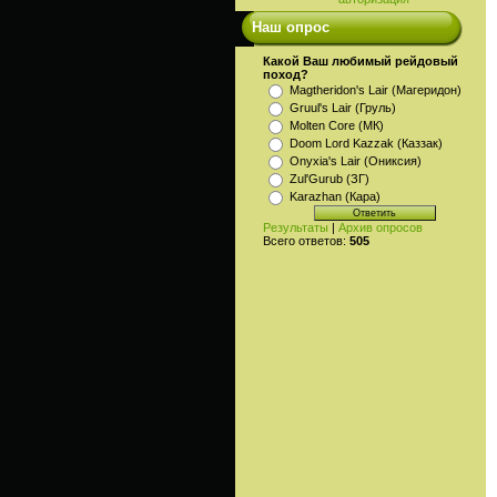
Наш опрос
Какой Ваш любимый рейдовый
поход?
Magtheridon's Lair (Магеридон)
Gruul's Lair (Груль)
Molten Core (МК)
Doom Lord Kazzak (Каззак)
Onyxia's Lair (Ониксия)
Zul'Gurub (ЗГ)
Karazhan (Кара)
Результаты
|
Архив опросов
Всего ответов:
505