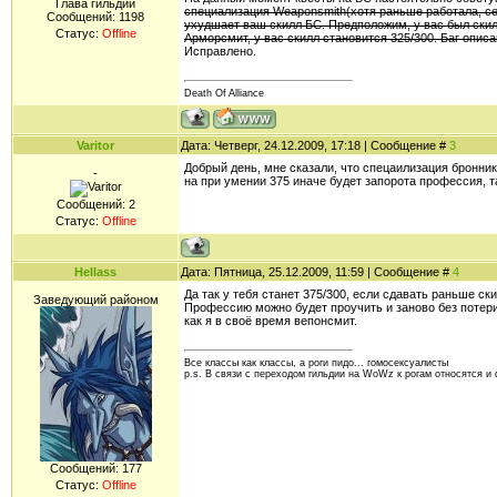
Глава гильдии
специализация Weaponsmith(хотя раньше работала, сей
Сообщений:
1198
ухудшает ваш скилл БС. Предположим, у вас был скилл
Статус:
Offline
Арморсмит, у вас скилл становится 325/300. Баг опис
Исправлено.
Death Of Alliance
Varitor
Дата: Четверг, 24.12.2009, 17:18 | Сообщение #
3
Добрый день, мне сказали, что спецаилизация бронник
-
на при умении 375 иначе будет запорота профессия, т
Сообщений:
2
Статус:
Offline
Hellass
Дата: Пятница, 25.12.2009, 11:59 | Сообщение #
4
Да так у тебя станет 375/300, если сдавать раньше ск
Заведующий районом
Профессию можно будет проучить и заново без потери
как я в своё время вепонсмит.
Все классы как классы, а роги пидо... гомосексуалисты
p.s. В связи с переходом гильдии на WoWz к рогам относятся и
Сообщений:
177
Статус:
Offline