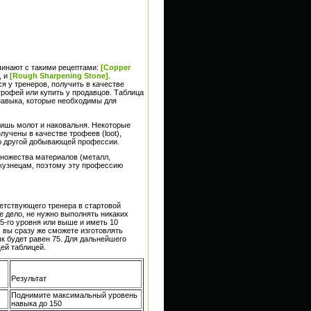
ачинают с такими рецептами:
[Copper
, и
[Rough Sharpening Stone]
.
 у тренеров, получить в качестве
трофей или купить у продавцов. Таблица
навыка, которые необходимы для
ишь молот и наковальня. Некоторые
лучены в качестве трофеев (loot),
ю другой добывающей профессии.
множества материалов (металл,
кузнецам, поэтому эту профессию
ветствующего тренера в стартовой
е дело, не нужно выполнять никаких
5-го уровня или выше и иметь 10
 вы сразу же сможете изготовлять
к будет равен 75. Для дальнейшего
ей таблицей.
Результат
Поднимите максимальный уровень
навыка до 150