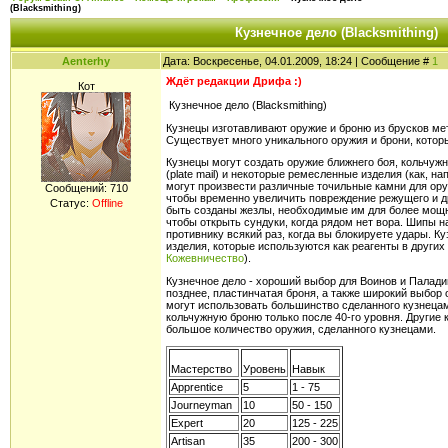
(Blacksmithing)
Кузнечное дело (Blacksmithing)
Aenterhy
Дата: Воскресенье, 04.01.2009, 18:24 | Сообщение #
1
Ждёт редакции Дрифа :)
Кот
Кузнечное дело (Blacksmithing)
Кузнецы изготавливают оружие и броню из брусков м
Существует много уникального оружия и брони, которы
Кузнецы могут создать оружие ближнего боя, кольчужн
(plate mail) и некоторые ремесленные изделия (как, н
могут произвести различные точильные камни для ору
Сообщений:
710
чтобы временно увеличить повреждение режущего и д
Статус:
Offline
быть созданы жезлы, необходимые им для более мощн
чтобы открыть сундуки, когда рядом нет вора. Шипы 
противнику всякий раз, когда вы блокируете удары. К
изделия, которые используются как реагенты в других
Кожевничество
).
Кузнечное дело - хороший выбор для Воинов и Паладин
позднее, пластинчатая броня, а также широкий выбор
могут использовать большинство сделанного кузнецам
кольчужную броню только после 40-го уровня. Другие
большое количество оружия, сделанного кузнецами.
Мастерство
Уровень
Навык
Apprentice
5
1 - 75
Journeyman
10
50 - 150
Expert
20
125 - 225
Artisan
35
200 - 300