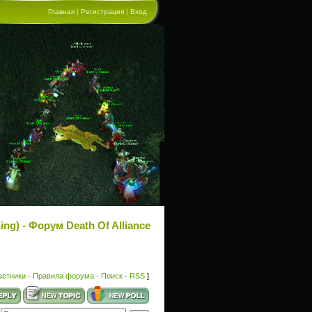
Главная
|
Регистрация
|
Вход
ng) - Форум Death Of Alliance
астники
·
Правила форума
·
Поиск
·
RSS
]