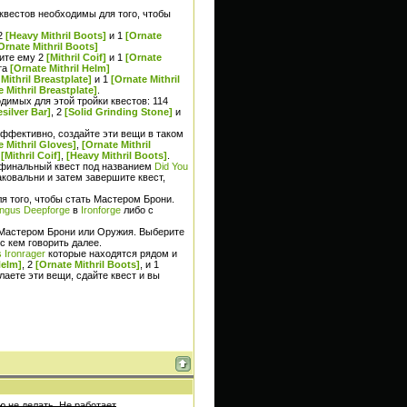
 квестов необходимы для того, чтобы
 2
[Heavy Mithril Boots]
и 1
[Ornate
Ornate Mithril Boots]
сите ему 2
[Mithril Coif]
и 1
[Ornate
та
[Ornate Mithril Helm]
Mithril Breastplate]
и 1
[Ornate Mithril
 Mithril Breastplate]
.
имых для этой тройки квестов: 114
esilver Bar]
, 2
[Solid Grinding Stone]
и
ффективно, создайте эти вещи в таком
e Mithril Gloves]
,
[Ornate Mithril
,
[Mithril Coif]
,
[Heavy Mithril Boots]
.
м финальный квест под названием
Did You
аковальни и затем завершите квест,
я того, чтобы стать Мастером Брони.
ngus Deepforge
в
Ironforge
либо с
, Мастером Брони или Оружия. Выберите
с кем говорить далее.
 Ironrager
которые находятся рядом и
Helm]
, 2
[Ornate Mithril Boots]
, и 1
елаете эти вещи, сдайте квест и вы
 не делать. Не работает