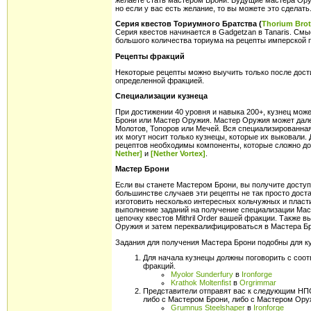
но если у вас есть желание, то вы можете это сделать
Серия квестов Ториумного Братства (
Thorium Bro
Серия квестов начинается в Gadgetzan в Tanaris. Смы
большого количества ториума на рецепты имперской пла
Рецепты фракций
Некоторые рецепты можно выучить только после дост
определенной фракцией.
Специализации кузнеца
При достижении 40 уровня и навыка 200+, кузнец мож
Брони или Мастер Оружия. Мастер Оружия может дале
Молотов, Топоров или Мечей. Вся специализированная
их могут носит только кузнецы, которые их выковали
рецептов необходимы компоненты, которые сложно д
Nether]
и
[Nether Vortex]
.
Мастер Брони
Если вы станете Мастером Брони, вы получите доступ
большинстве случаев эти рецепты не так просто доста
изготовить несколько интересных кольчужных и пласт
выполнение заданий на получение специализации Мас
цепочку квестов Mithril Order вашей фракции. Также 
Оружия и затем переквалифицироваться в Мастера Бр
Задания для получения Мастера Брони подобны для к
Для начала кузнецы должны поговорить с соо
фракций.
Myolor Sunderfury
в
Ironforge
Krathok Moltenfist
в
Orgrimmar
Представители отправят вас к следующим НПС
либо с Мастером Брони, либо с Мастером Ору
Grumnus Steelshaper
в
Ironforge