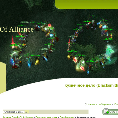
Of Alliance
Кузнечное дело (Blacksmithi
[
Новые сообщения
·
Уч
1
Страница
1
из
1
Форум Death Of Alliance
»
Помощь игрокам
»
Профессии
»
Кузнечное дело