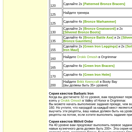
Сделайте 2x
[Patterned Bronze Bracers]
120
Найдите тренера
125
Сделайте 4x
[Bronze Warhammer]
125
Сделайте 2x
[Bronze Greatsword]
и 2x
130
[Silvered Bronze Boots]
Сделайте 4x
[Bronze Battle Axe]
и 2x
[Silver
135
Bronze Gauntlets]
Сделайте 2x
[Green Iron Leggings]
и 2x
[Sol
155
Iron Maul]
Найдите
Orokk Omosh
в Orgrimmar
160
Сделайте 4x
[Green Iron Bracers]
165
Сделайте 4x
[Green Iron Helm]
170
Найдите
Brikk Keencraft
в Booty Bay
200
(вы должны быть 35+ уровня)
Серия квестов Barbaric Iron
Когда вы достигнете 32-го уровня, вам предложат перв
взять у
Orokk Omosh
в Valley of Honor в Orgrimmar.
Вы можете начать выполнение задания прежде, чем ва
160. Но учтите, что наградой за каждый квест является
выучить эти рецепты, ваш навык должен быть на уров
рецепты на потом, если хотите выполнить задание при
Серия квестов Mithril Order
На 40 уровне вам предложат выполнить первое задание 
навык кузнечного дела должен быть 200+. Эта серия 
желаете стать мастером Брони. Будущие мастера Ору