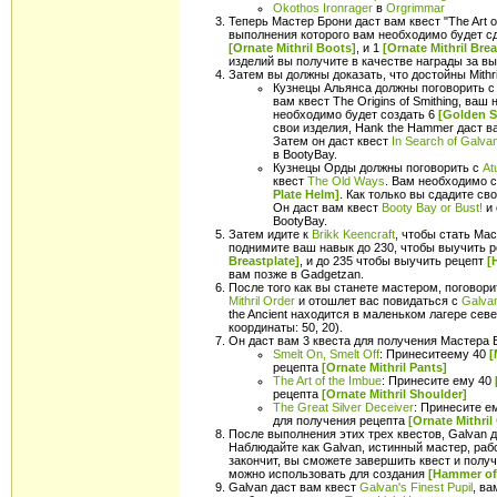
Okothos Ironrager
в
Orgrimmar
Теперь Мастер Брони даст вам квест "The Art of
выполнения которого вам необходимо будет с
[Ornate Mithril Boots]
, и 1
[Ornate Mithril Brea
изделий вы получите в качестве награды за вып
Затем вы должны доказать, что достойны Mithri
Кузнецы Альянса должны поговорить 
вам квест The Origins of Smithing, ваш
необходимо будет создать 6
[Golden S
свои изделия, Hank the Hammer даст 
Затем он даст квест
In Search of Galva
в BootyBay.
Кузнецы Орды должны поговорить с
At
квест
The Old Ways
. Вам необходимо 
Plate Helm]
. Как только вы сдадите св
Он даст вам квест
Booty Bay or Bust!
и 
BootyBay.
Затем идите к
Brikk Keencraft
, чтобы стать Мас
поднимите ваш навык до 230, чтобы выучить 
Breastplate]
, и до 235 чтобы выучить рецепт
[
вам позже в Gadgetzan.
После того как вы станете мастером, поговор
Mithril Order
и отошлет вас повидаться с
Galvan
the Ancient находится в маленьком лагере с
координаты: 50, 20).
Он даст вам 3 квеста для получения Мастера 
Smelt On, Smelt Off
: Принеситеему 40
[
рецепта
[Ornate Mithril Pants]
The Art of the Imbue
: Принесите ему 40
рецепта
[Ornate Mithril Shoulder]
The Great Silver Deceiver
: Принесите е
для получения рецепта
[Ornate Mithril
После выполнения этих трех квестов, Galvan 
Наблюдайте как Galvan, истинный мастер, рабо
закончит, вы сможете завершить квест и полу
можно использовать для создания
[Hammer of 
Galvan даст вам квест
Galvan's Finest Pupil
, ва