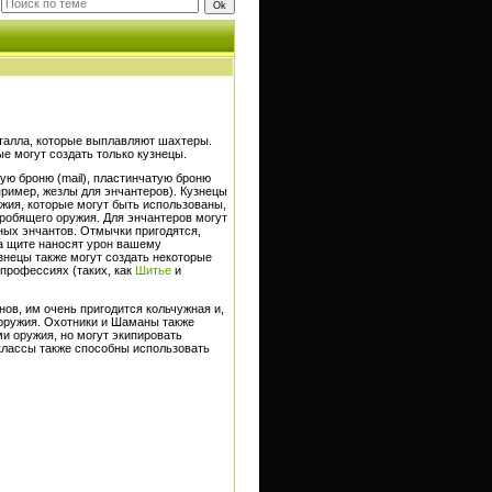
еталла, которые выплавляют шахтеры.
е могут создать только кузнецы.
ую броню (mail), пластинчатую броню
апример, жезлы для энчантеров). Кузнецы
жия, которые могут быть использованы,
робящего оружия. Для энчантеров могут
ых энчантов. Отмычки пригодятся,
на щите наносят урон вашему
узнецы также могут создать некоторые
 профессиях (таких, как
Шитье
и
ов, им очень пригодится кольчужная и,
 оружия. Охотники и Шаманы также
и оружия, но могут экипировать
 классы также способны использовать