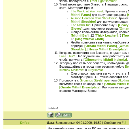
чтобы повидаться с
Trent LightHammer
.
Trent также даст вам 3 квеста. Награды с этих
стать Мастером Брони.
The World at Your Feet
: Принесите ему
Mithril Pants]
для получения рецепта
[
A Good Head on Your Shoulders
: Прине
Mithril Shoulder]
для получения рецеп
The Mithril Kid
: Принесите ему 2
[Heavy 
Gloves]
для получения рецепта
[Ornate
Общее количество материалов, необход
[Mithril Bar]
, 12
[Thick Leather]
, 3
[Tru
18
[Mageweave Cloth]
.
Чтобы повысить ваш навык наиболее э
порядке:
[Ornate Mithril Pants]
,
[Ornat
Shoulder]
,
[Heavy Mithril Breastplate]
Когда вы выполните все 3 квеста, он даст ва
Lose This?
. Наблюдайте как Trent работает у н
чтобы получить
[Glimmering Mithril Insignia]
.
Теперь у вас есть все рецепты, необходимы дл
Возвращайтесь в город и поговорите либо с
Be
Krathok Moltenfist
в
Orgrimmar
Они спросят вас кем вы хотите стать
Мастера Брони. Он также сообщит вас 
Поговорите с
Grumnus Steelshaper
или
Okothos
возьмите квест на создание 4
[Ornate Mithril 
[Ornate Mithril Breastplate]
. Как только вы сд
станете Мастером Брони!
Kotetsu!
Drifod
Дата: Воскресенье, 04.01.2009, 19:52 | Сообщение #
2
На данный момент квесты на БС настоятельно советую