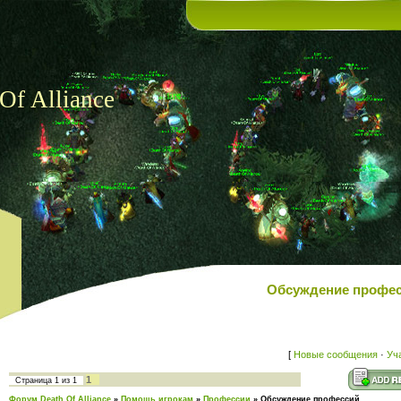
Of Alliance
Обсуждение професс
[
Новые сообщения
·
Уч
1
Страница
1
из
1
Форум Death Of Alliance
»
Помощь игрокам
»
Профессии
»
Обсуждение профессий