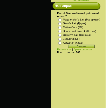
Наш опрос
Какой Ваш любимый рейдовый
поход?
Magtheridon's Lair (Магеридон)
Gruul's Lair (Груль)
Molten Core (МК)
Doom Lord Kazzak (Каззак)
Onyxia's Lair (Ониксия)
Zul'Gurub (ЗГ)
Karazhan (Кара)
Результаты
|
Архив опросов
Всего ответов:
505