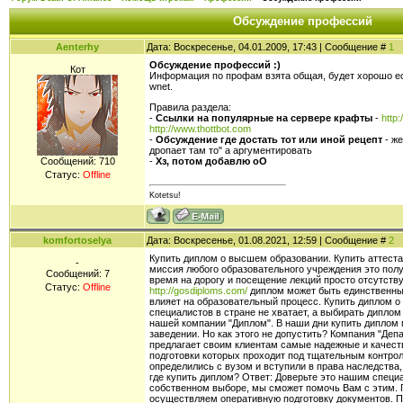
Обсуждение профессий
Aenterhy
Дата: Воскресенье, 04.01.2009, 17:43 | Сообщение #
1
Обсуждение профессий :)
Кот
Информация по профам взята общая, будет хорошо ес
wnet.
Правила раздела:
-
Ссылки на популярные на сервере крафты
-
http
http://www.thottbot.com
-
Обсуждение где достать тот или иной рецепт
- ж
дропает там то" а аргументировать
-
Хз, потом добавлю оО
Сообщений:
710
Статус:
Offline
Kotetsu!
komfortoselya
Дата: Воскресенье, 01.08.2021, 12:59 | Сообщение #
2
Купить диплом о высшем образовании. Купить аттеста
-
миссия любого образовательного учреждения это полу
Сообщений:
7
время на дорогу и посещение лекций просто отсутству
Статус:
Offline
http://gosdiploms.com/
диплом может быть единственным
влияет на образовательный процесс. Купить диплом 
специалистов в стране не хватает, а выбирать дипло
нашей компании "Диплом". В наши дни купить диплом
заведении. Но как этого не допустить? Компания "Де
предлагает своим клиентам самые надежные и качест
подготовки которых проходит под тщательным контрол
определились с вузом и вступили в права наследства
где купить диплом? Ответ: Доверьте это нашим специ
собственном выборе, мы сможет помочь Вам с этим. Г
осуществляем оперативную подготовку документов. П