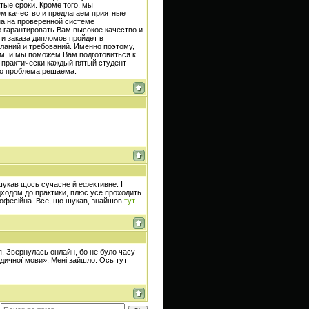
тые сроки. Кроме того, мы
м качество и предлагаем приятные
на на проверенной системе
 гарантировать Вам высокое качество и
 и заказа дипломов пройдет в
ланий и требований. Именно поэтому,
м, и мы поможем Вам подготовиться к
е практически каждый пятый студент
то проблема решаема.
шукав щось сучасне й ефективне. І
дходом до практики, плюс усе проходить
офесійна. Все, що шукав, знайшов
тут
.
. Звернулась онлайн, бо не було часу
идичної мови». Мені зайшло. Ось тут