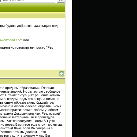
ли будете добавлять адаптацию под
://wowhead.com
или
елательно говорить не просто "Рец
т о среднем образовании. Главная
чение знаний. Но зачастую свободное
ет. В таких ситуациях решение купить
 выходом, ведь его выдача никак не
о высшем образовании. Каждый год
м можно в любом случае, обратившись к
 можно практически в любом учебном
партамент Документальных Реализаций"
венные материалы, вся процедура
ем. Как же поступить, если Вы уже
, но перед Вами все еще стоит дилемма,
алистам! Даже если Вы уверены в
лавное, что мы делаем – это
оэтому купить диплом у нас Вы