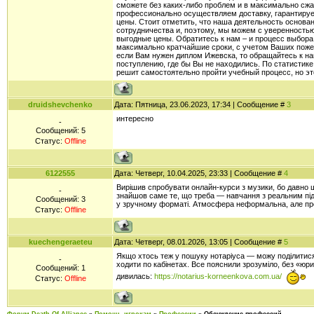
сможете без каких-либо проблем и в максимально сжа
профессионально осуществляем доставку, гарантируе
цены. Стоит отметить, что наша деятельность основа
сотрудничества и, поэтому, мы можем с уверенностью
выгодные цены. Обратитесь к нам – и процесс выбора
максимально кратчайшие сроки, с учетом Ваших поже
если Вам нужен диплом Ижевска, то обращайтесь к на
поступлению, где бы Вы не находились. По статистик
решит самостоятельно пройти учебный процесс, но э
druidshevchenko
Дата: Пятница, 23.06.2023, 17:34 | Сообщение #
3
интересно
-
Сообщений:
5
Статус:
Offline
6122555
Дата: Четверг, 10.04.2025, 23:33 | Сообщение #
4
Вирішив спробувати онлайн-курси з музики, бо давно 
-
знайшов саме те, що треба — навчання з реальним пі
Сообщений:
3
у зручному форматі. Атмосфера неформальна, але пр
Статус:
Offline
kuechengeraeteu
Дата: Четверг, 08.01.2026, 13:05 | Сообщение #
5
Якщо хтось теж у пошуку нотаріуса — можу поділитися
-
ходити по кабінетах. Все пояснили зрозуміло, без «юр
Сообщений:
1
дивилась:
https://notarius-korneenkova.com.ua/
Статус:
Offline