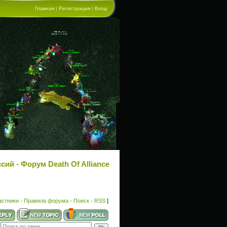
Главная
|
Регистрация
|
Вход
ий - Форум Death Of Alliance
астники
·
Правила форума
·
Поиск
·
RSS
]