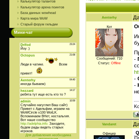
Калькулятор талантов
Калькулятор арена поинтов
База данных wowhead
Да
Aenterhy
Карта мира WoW
Старый форум гильдии
О
Кот
Мини-чат
И
б
П
-
Сообщений:
710
Статус:
Offline
с
ht
-
-
н
Ko
Да
Vandaret
Q
Офицер
Для добавления необходима
П
авторизация