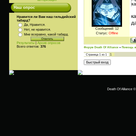
к
Наш опрос
к
Нравится ли Вам наш гильдийский
табард?
д
Да, Нравится.
Сообщений:
12
Нет, не нравится.
Статус:
Offline
Мне всеравно, какой табард.
Результаты
|
Архив опросов
Всего ответов:
376
Форум Death Of Alliance
»
Помощь и
1
Страница
1
из
1
Death Of Alliance ©