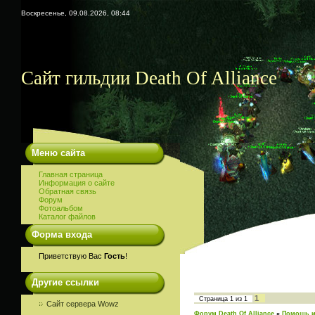
Воскресенье, 09.08.2026, 08:44
Сайт гильдии Death Of Alliance
Меню сайта
Главная страница
Информация о сайте
Обратная связь
Форум
Фотоальбом
Каталог файлов
Форма входа
Приветствую Вас
Гость
!
Другие ссылки
1
Страница
1
из
1
Сайт сервера Wowz
Форум Death Of Alliance
»
Помощь и