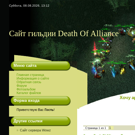
Суббота, 08.08.2026, 13:12
Сайт гильдии Death Of Alliance
Меню сайта
Главная страница
Информация о сайте
Обратная связь
Форум
Фотоальбом
Каталог файлов
Хочу а
Форма входа
Приветствую Вас
Гость
!
Другие ссылки
1
Страница
1
из
1
Сайт сервера Wowz