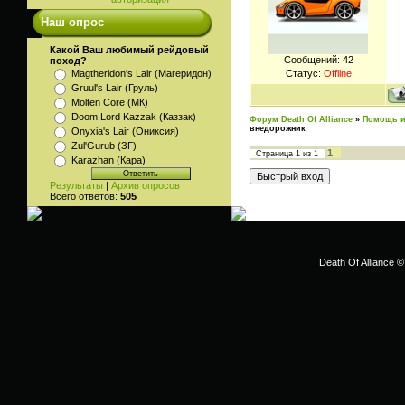
Наш опрос
Какой Ваш любимый рейдовый
Сообщений:
42
поход?
Статус:
Offline
Magtheridon's Lair (Магеридон)
Gruul's Lair (Груль)
Molten Core (МК)
Doom Lord Kazzak (Каззак)
Форум Death Of Alliance
»
Помощь и
внедорожник
Onyxia's Lair (Ониксия)
Zul'Gurub (ЗГ)
1
Страница
1
из
1
Karazhan (Кара)
Результаты
|
Архив опросов
Всего ответов:
505
Death Of Alliance ©