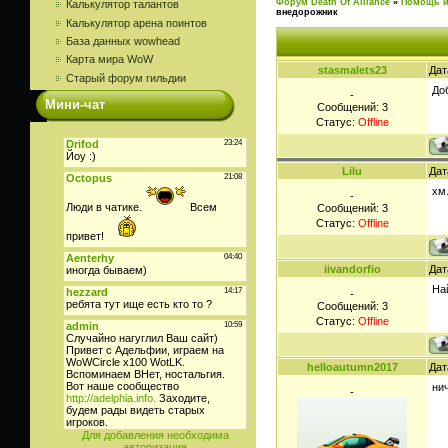
Форум Death Of Alliance
»
Помощь и
Калькулятор талантов
внедорожник
Калькулятор арена поинтов
База данных wowhead
Карта мира WoW
stasmalets23
Дат
Старый форум гильдии
До
-
Мини-чат
Сообщений:
3
Статус:
Offline
Lilu
Дат
хм.
-
Сообщений:
3
Статус:
Offline
iivandorfio
Дат
На
-
Сообщений:
3
Статус:
Offline
helloautumn2017
Дат
ни
-
Для добавления необходима
авторизация