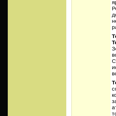
я
Р
д
н
р
Т
T
З
в
С
и
в
Т
с
к
з
а
т