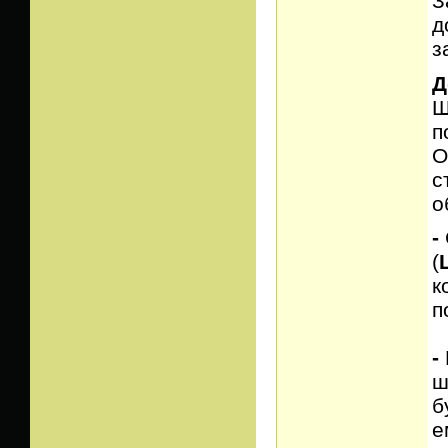
З
д
з
Д
Ш
п
О
с
о
-
(
к
п
-
ш
б
е