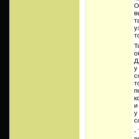
О
в
т
у
т
Т
о
Д
у
с
т
п
к
и
у
с
-
в