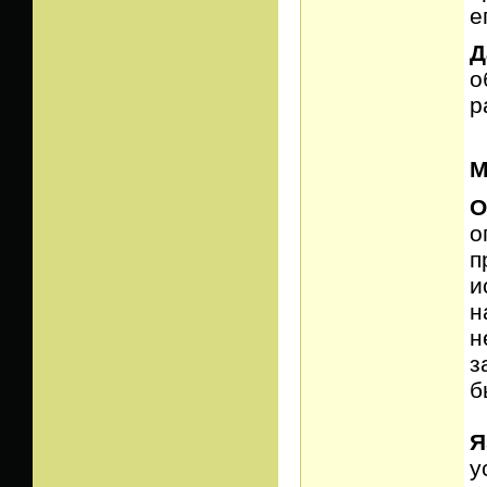
е
Д
о
р
М
О
о
п
и
н
н
з
б
Я
у