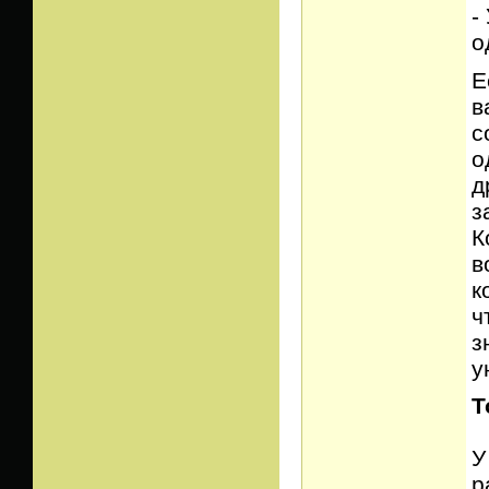
-
о
Е
в
с
о
д
з
К
в
к
ч
з
у
Т
У
р