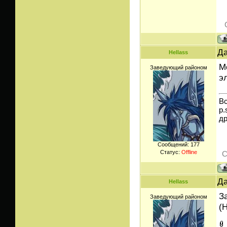
Да
Hellass
М
Заведующий районом
э
Вс
p.
д
Сообщений:
177
Статус:
Offline
С
Да
Hellass
З
Заведующий районом
(