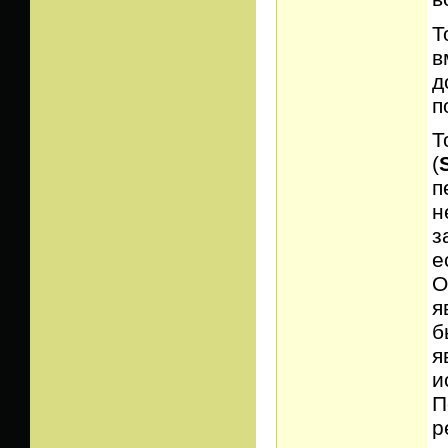
Т
в
д
п
Т
(
п
н
з
е
О
я
б
я
и
П
р