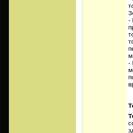
т
З
-
п
т
т
п
м
-
м
п
в
Т
Т
с
з