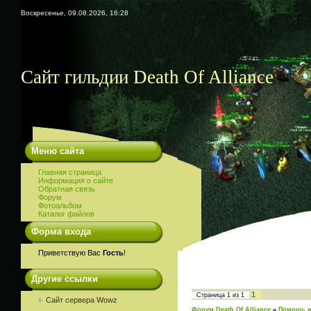
Воскресенье, 09.08.2026, 16:28
Сайт гильдии Death Of Alliance
Меню сайта
Главная страница
Информация о сайте
Обратная связь
Форум
Фотоальбом
Каталог файлов
Форма входа
Приветствую Вас
Гость
!
Другие ссылки
1
Страница
1
из
1
Сайт сервера Wowz
Форум Death Of Alliance
»
Помощь и