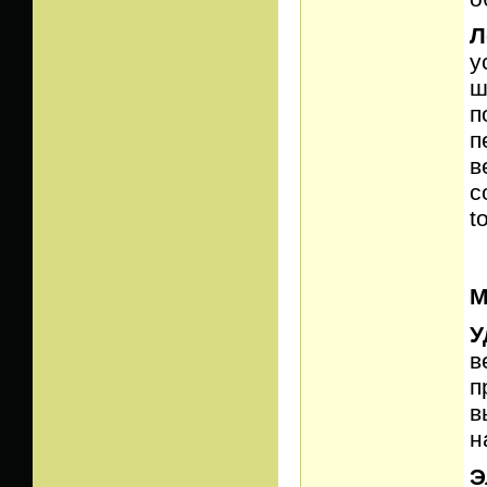
Л
у
ш
п
п
в
с
t
М
У
в
п
в
н
Э