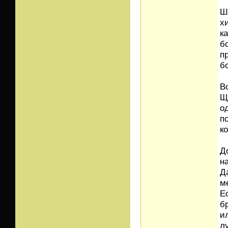
Ш
х
к
б
п
б
В
Щ
о
п
к
Д
н
Д
м
Е
б
и
л