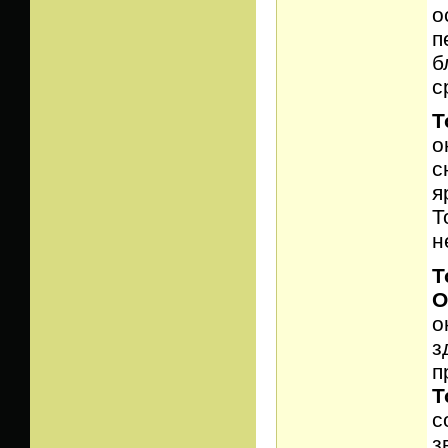
о
п
б
с
Т
о
с
я
Т
н
Т
О
о
з
п
Т
с
з