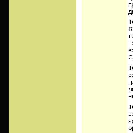
п
д
Т
R
т
п
в
С
Т
с
г
л
н
Т
с
я
о