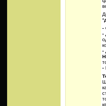
ф
в
Д
*
-
-
о
к
-
H
т
-
Т
Ш
к
с
т
к