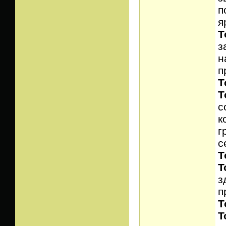
п
я
Т
з
н
п
Т
Т
с
к
г
с
Т
T
з
п
Т
T