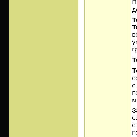
П
д
Т
T
в
у
г
Т
Т
с
с
п
м
З
с
с
п