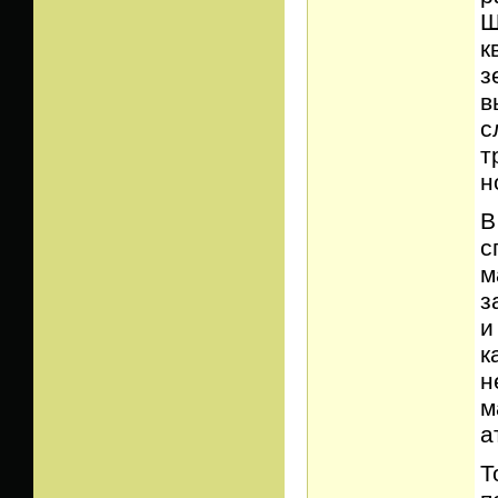
Ш
к
з
в
с
т
н
В
с
м
з
и
к
н
м
а
Т