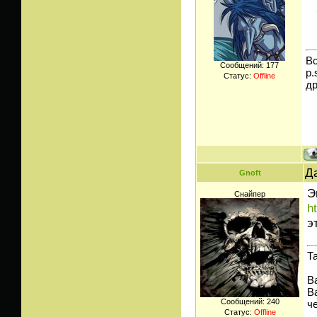
Вс
Сообщений:
177
p.
Статус:
Offline
д
Да
Gnoft
Э
Снайпер
h
э
Т
В
В
Сообщений:
240
че
Статус:
Offline