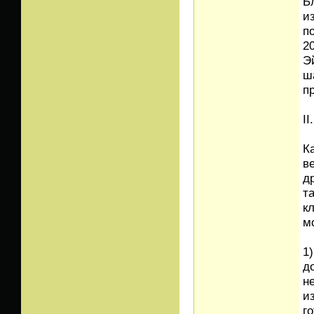
Б
и
п
2
Эй
ш
п
I
К
в
д
т
к
м
1
д
н
и
г