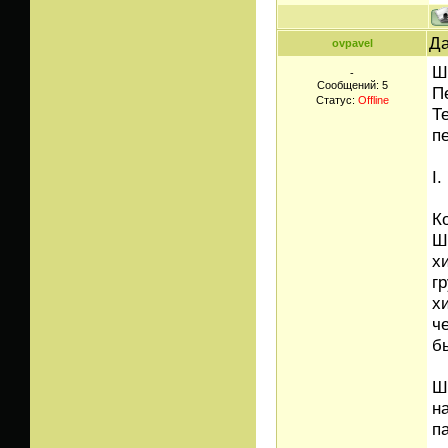
Да
ovpavel
Ш
-
Сообщений:
5
П
Статус:
Offline
Т
п
I
К
Ш
х
г
х
ч
б
Ш
н
п