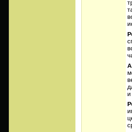
т
т
в
и
Р
с
в
ч
А
м
в
д
и
Р
и
ц
с