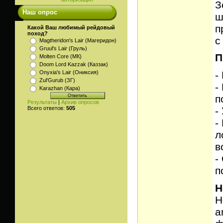
З
Наш опрос
ш
п
Какой Ваш любимый рейдовый
поход?
с
Magtheridon's Lair (Магеридон)
Gruul's Lair (Груль)
П
Molten Core (МК)
Doom Lord Kazzak (Каззак)
-
Onyxia's Lair (Ониксия)
Zul'Gurub (ЗГ)
-
Karazhan (Кара)
п
Результаты
|
Архив опросов
-
Всего ответов:
505
-
л
в
-
п
Н
Н
a