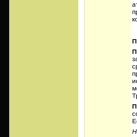
а
п
к
П
П
з
с
п
и
м
Т
П
с
Е
Н