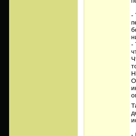
п
-
п
б
н
-
ч
Ч
т
Н
О
и
о
Т
д
и
-