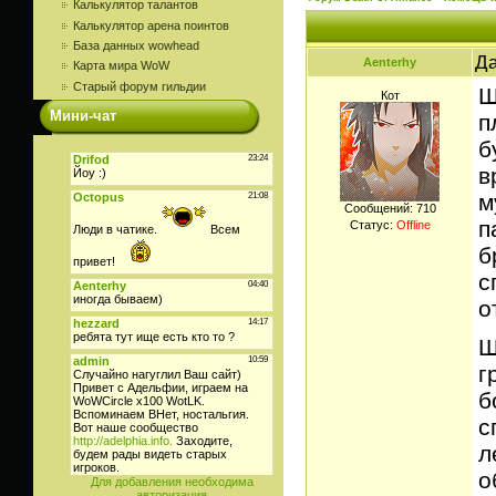
Калькулятор талантов
Калькулятор арена поинтов
База данных wowhead
Да
Aenterhy
Карта мира WoW
Старый форум гильдии
Ш
Кот
Мини-чат
п
б
в
м
Сообщений:
710
п
Статус:
Offline
б
с
о
Ш
г
б
с
л
о
Для добавления необходима
авторизация