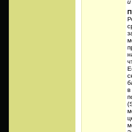
и
П
Р
с
з
м
п
н
ч
Е
с
б
в
п
(
м
ц
м