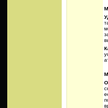
М
У
т
м
з
в
К
у
а
М
О
с
е
п
в