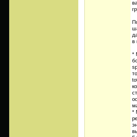
в
г
П
ш
д
в 
*
б
sp
то
t
к
с
о
м
*
р
э
в