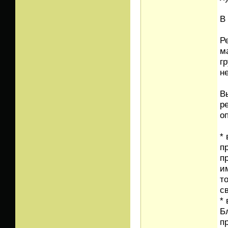
В
Р
м
г
н
В
р
о
*
п
п
и
т
с
*
Б
п