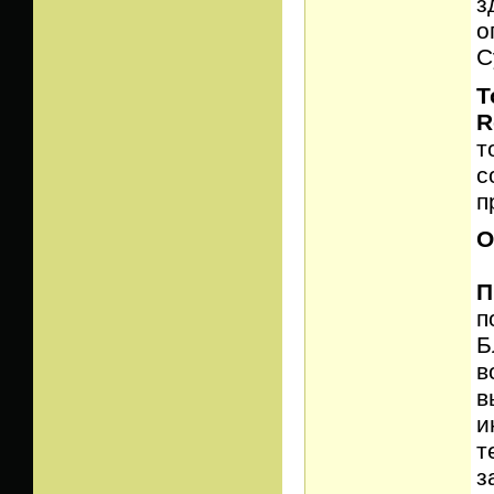
з
о
С
Т
R
т
с
п
О
П
п
Б
в
в
и
т
з