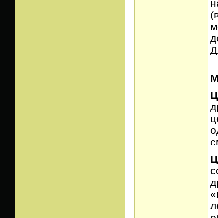
н
(
м
д
Д
М
Ц
д
ц
о
с
Ц
с
д
«
л
о