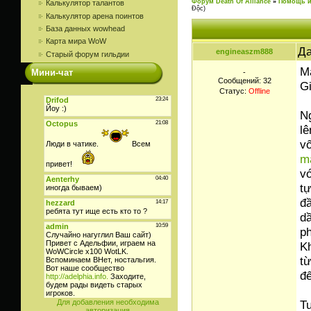
Форум Death Of Alliance
»
Помощь и
Калькулятор талантов
Độc)
Калькулятор арена поинтов
База данных wowhead
Карта мира WoW
Да
engineaszm888
Старый форум гильдии
M
Мини-чат
-
Сообщений:
32
G
Статус:
Offline
N
l
vố
m
vớ
tự
đầ
dầ
ph
Kh
từ
đế
T
Для добавления необходима
авторизация