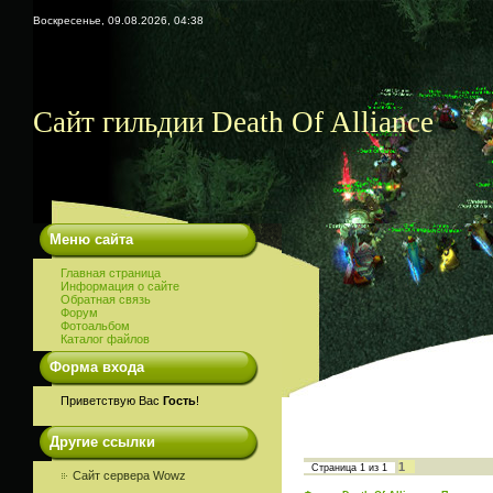
Воскресенье, 09.08.2026, 04:38
Сайт гильдии Death Of Alliance
Меню сайта
Главная страница
Информация о сайте
Обратная связь
Форум
Фотоальбом
Каталог файлов
Форма входа
Приветствую Вас
Гость
!
Другие ссылки
1
Страница
1
из
1
Сайт сервера Wowz