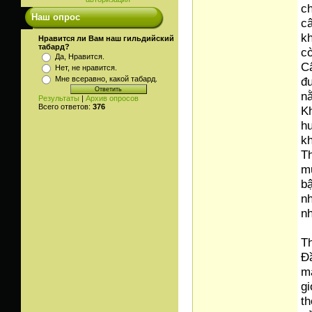
ch
Наш опрос
câ
kh
Нравится ли Вам наш гильдийский
табард?
cò
Да, Нравится.
Câ
Нет, не нравится.
đư
Мне всеравно, какой табард.
nằ
Результаты
|
Архив опросов
Всего ответов:
376
K
h
k
Th
mu
bậ
nh
nh
T
Đầ
ma
gi
th