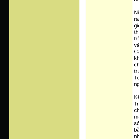
Ni
ra
gi
th
tr
v
C
kh
ch
tr
Tế
ng
Kế
T
ch
m
số
bằ
nh