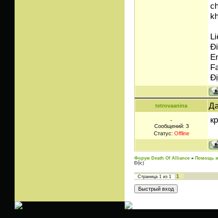
ch
k
Li
Đi
E
F
Đị
Да
tetrovaanina
кр
-
Сообщений:
3
Статус:
Offline
Форум Death Of Alliance
»
Помощь и
Độc)
1
Страница
1
из
1