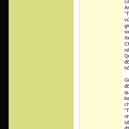
c
An
“T
vù
gi
s
X
Ch
nà
Qu
đồ
hỏ
Gi
đ
qu
bạ
c
“T
nh
sẽ
đ