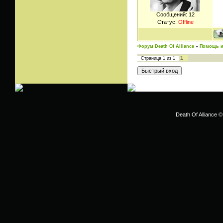
Сообщений:
12
Статус:
Offline
Форум Death Of Alliance
»
Помощь и
1
Страница
1
из
1
Death Of Alliance ©