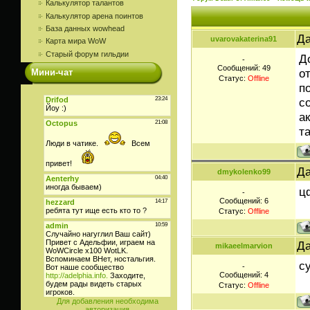
Калькулятор талантов
Калькулятор арена поинтов
База данных wowhead
Да
uvarovakaterina91
Карта мира WoW
Старый форум гильдии
Д
-
Сообщений:
49
о
Мини-чат
Статус:
Offline
п
с
а
т
Да
dmykolenko99
ц
-
Сообщений:
6
Статус:
Offline
Да
mikaeelmarvion
с
-
Сообщений:
4
Статус:
Offline
Для добавления необходима
авторизация