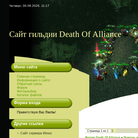
Четверг, 06.08.2026, 11:17
Сайт гильдии Death Of Alliance
Меню сайта
Главная страница
Информация о сайте
Обратная связь
Форум
Фотоальбом
Каталог файлов
Форма входа
Приветствую Вас
Гость
!
Другие ссылки
1
Страница
1
из
1
Сайт сервера Wowz
Форум Death Of Alliance
»
Помощь и