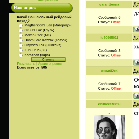
Да
garantteona
Наш опрос
д
-
Какой Ваш любимый рейдовый
Сообщений:
6
поход?
Статус:
Offline
Magtheridon's Lair (Магеридон)
Gruul's Lair (Груль)
Molten Core (МК)
Да
id60965011
Doom Lord Kazzak (Каззак)
Onyxia's Lair (Ониксия)
х
-
Zul'Gurub (ЗГ)
Сообщений:
3
Karazhan (Кара)
Статус:
Offline
Результаты
|
Архив опросов
Всего ответов:
505
Да
oscar82x4
О
-
Сообщений:
7
к
Статус:
Offline
Да
exuhecefek80
с
-