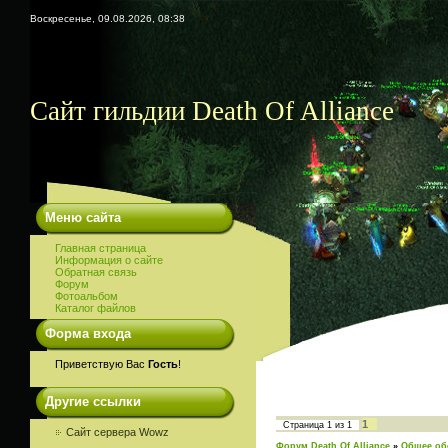
Воскресенье, 09.08.2026, 08:38
Сайт гильдии Death Of Alliance
Меню сайта
Главная страница
Информация о сайте
Обратная связь
Форум
Фотоальбом
Каталог файлов
Форма входа
Приветствую Вас
Гость
!
Другие ссылки
1
Страница
1
из
1
Сайт сервера Wowz
Форум Death Of Alliance
»
Общее об