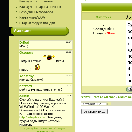
Калькулятор талантов
Калькулятор арена поинтов
База данных wowhead
Да
mynmuug
Карта мира WoW
Старый форум гильдии
Р
-
Сообщений:
4
в
Мини-чат
Статус:
Offline
к
к
к
п
п
и
о
п
Форум Death Of Alliance
»
Общее об
1
Страница
1
из
1
Для добавления необходима
авторизация