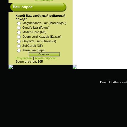
Наш опрос
Какой Ваш любимый рейдовый
поход?
Magtheridon's Lair (Магеридон)
Gruul's Lair (Груль)
Molten Core (МК)
Doom Lord Kazzak (Каззак)
Onyxia's Lair (Ониксия)
Zul'Gurub (ЗГ)
Karazhan (Кара)
Результаты
|
Архив опросов
Всего ответов:
505
Death Of Alliance ©