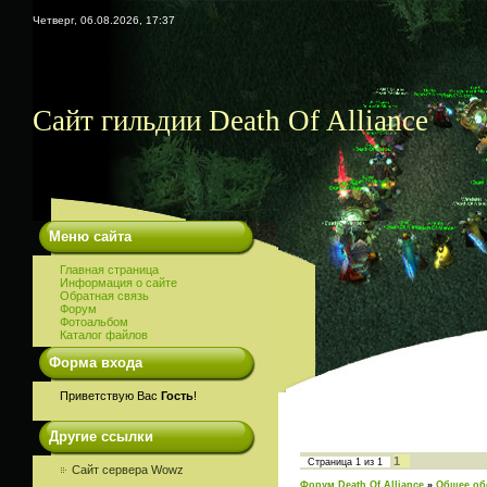
Четверг, 06.08.2026, 17:37
Сайт гильдии Death Of Alliance
Меню сайта
Главная страница
Информация о сайте
Обратная связь
Форум
Фотоальбом
Каталог файлов
Форма входа
Приветствую Вас
Гость
!
Другие ссылки
1
Страница
1
из
1
Сайт сервера Wowz
Форум Death Of Alliance
»
Общее об