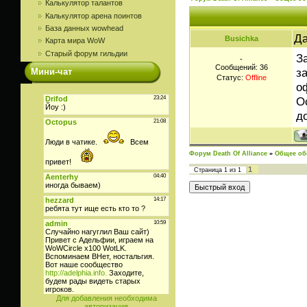
Калькулятор талантов
Калькулятор арена поинтов
База данных wowhead
Да
Busichka
Карта мира WoW
Старый форум гильдии
З
-
Сообщений:
36
з
Мини-чат
Статус:
Offline
о
О
д
Форум Death Of Alliance
»
Общее об
1
Страница
1
из
1
Для добавления необходима
авторизация