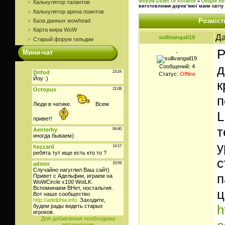
Форум Death Of Alliance
»
Общее об
Калькулятор талантов
виготовлення дерев’яної мапи світу
Калькулятор арена поинтов
Розміст
База данных wowhead
Карта мира WoW
Да
sullivangail19
Старый форум гильдии
Р
Мини-чат
-
д
Сообщений:
4
Статус:
Offline
к
п
L
т
у
с
п
ц
h
Для добавления необходима
авторизация