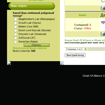
c
Наш опрос
Какой Ваш любимый рейдовый
Да
Karen
поход?
Magtheridon's Lair (Магеридон)
к
-
Gruul's Lair (Груль)
Сообщений:
3
Molten Core (МК)
Статус:
Offline
Doom Lord Kazzak (Каззак)
Onyxia's Lair (Ониксия)
Zul'Gurub (ЗГ)
Форум Death Of Alliance
»
Общее об
Karazhan (Кара)
виготовлення дерев’яної мапи світу
Результаты
|
Архив опросов
1
Страница
1
из
1
Всего ответов:
505
Death Of Alliance ©