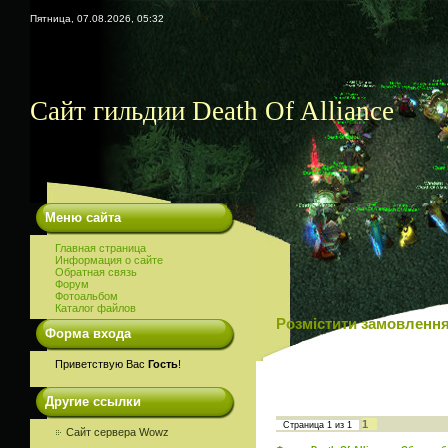
Пятница, 07.08.2026, 05:32
Сайт гильдии Death Of Alliance
Меню сайта
Главная страница
Информация о сайте
Обратная связь
Форум
Фотоальбом
Каталог файлов
Розмістити замовлення 
Форма входа
Приветствую Вас
Гость
!
Другие ссылки
1
Страница
1
из
1
Сайт сервера Wowz