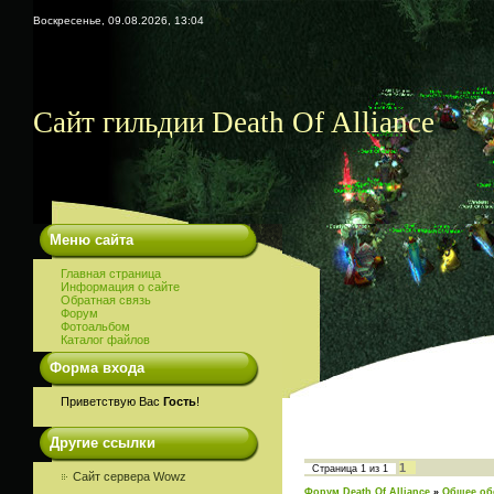
Воскресенье, 09.08.2026, 13:04
Сайт гильдии Death Of Alliance
Меню сайта
Главная страница
Информация о сайте
Обратная связь
Форум
Фотоальбом
Каталог файлов
Форма входа
Приветствую Вас
Гость
!
Другие ссылки
1
Страница
1
из
1
Сайт сервера Wowz
Форум Death Of Alliance
»
Общее об