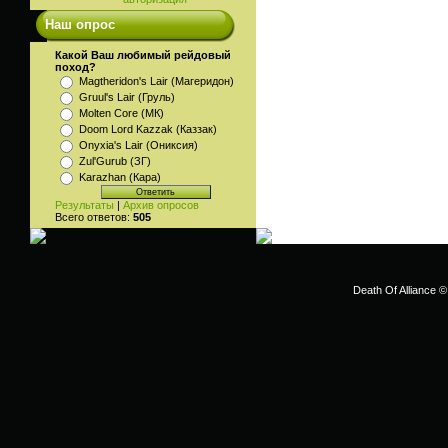
Наш опрос
Какой Ваш любимый рейдовый
поход?
Magtheridon's Lair (Магеридон)
Gruul's Lair (Груль)
Molten Core (МК)
Doom Lord Kazzak (Каззак)
Onyxia's Lair (Ониксия)
Zul'Gurub (ЗГ)
Karazhan (Кара)
Результаты
|
Архив опросов
Всего ответов:
505
Death Of Alliance ©