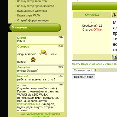
Калькулятор талантов
Калькулятор арена поинтов
База данных wowhead
Да
Юлия0211
Карта мира WoW
Старый форум гильдии
М
-
Сообщений:
12
д
Мини-чат
Статус:
Offline
п
т
е
к
Форум Death Of Alliance
»
Общее об
1
Страница
1
из
1
Для добавления необходима
авторизация