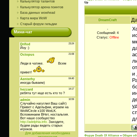
Калькулятор талантов
Up
Калькулятор арена поинтов
База данных wowhead
Карта мира WoW
Да
DreamCraft
Старый форум гильдии
Х
-
Мини-чат
Сообщений:
4
и
Статус:
Offline
м
д
а
л
о
и
Р
б
и
д
у
с
д
Для добавления необходима
Форум Death Of Alliance
»
Общее об
авторизация