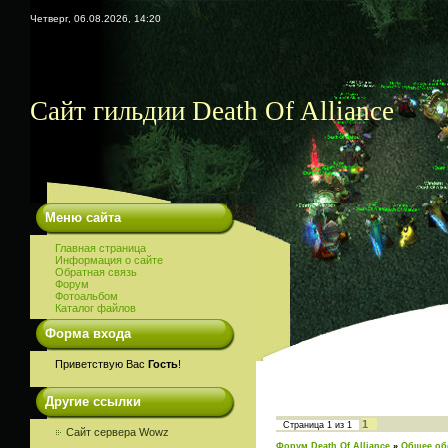
Четверг, 06.08.2026, 14:20
Сайт гильдии Death Of Alliance
Меню сайта
Главная страница
Информация о сайте
Обратная связь
Форум
Фотоальбом
Каталог файлов
Форма входа
Приветствую Вас
Гость
!
Другие ссылки
1
Страница
1
из
1
Сайт сервера Wowz
Форум Death Of Alliance
»
Общее об