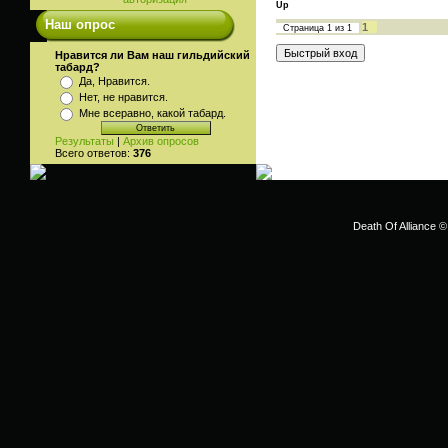
Up
Наш опрос
1
Страница
1
из
1
Нравится ли Вам наш гильдийский
табард?
Да, Нравится.
Нет, не нравится.
Мне всеравно, какой табард.
Результаты
|
Архив опросов
Всего ответов:
376
Death Of Alliance ©