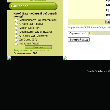
м
Наш опрос
п
Какой Ваш любимый рейдовый
ко
поход?
Magtheridon's Lair (Магеридон)
Gruul's Lair (Груль)
Форум Death Of Alliance
»
Общее об
Molten Core (МК)
Doom Lord Kazzak (Каззак)
1
Страница
1
из
1
Onyxia's Lair (Ониксия)
Zul'Gurub (ЗГ)
Karazhan (Кара)
Результаты
|
Архив опросов
Всего ответов:
505
Death Of Alliance ©