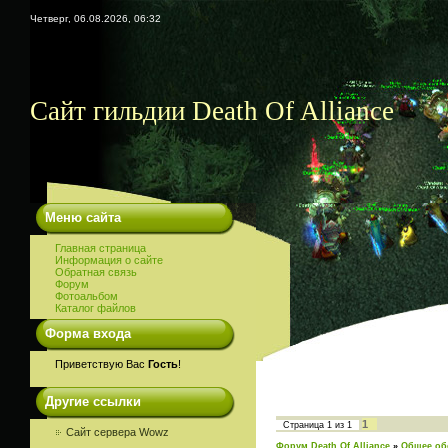
Четверг, 06.08.2026, 06:32
Сайт гильдии Death Of Alliance
Меню сайта
Главная страница
Информация о сайте
Обратная связь
Форум
Фотоальбом
Каталог файлов
Форма входа
Приветствую Вас
Гость
!
Другие ссылки
1
Страница
1
из
1
Сайт сервера Wowz
Форум Death Of Alliance
»
Общее об