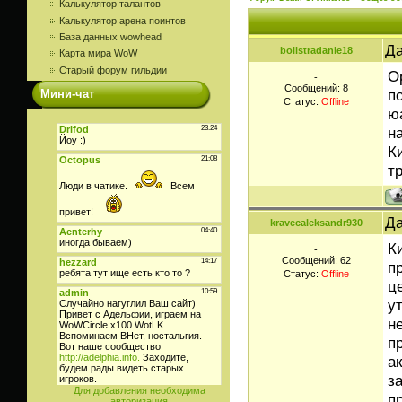
Калькулятор талантов
Калькулятор арена поинтов
База данных wowhead
Да
bolistradanie18
Карта мира WoW
Старый форум гильдии
О
-
Сообщений:
8
п
Мини-чат
Статус:
Offline
юа
н
К
т
Да
kravecaleksandr930
К
-
Сообщений:
62
п
Статус:
Offline
ц
у
н
п
а
з
Для добавления необходима
п
авторизация