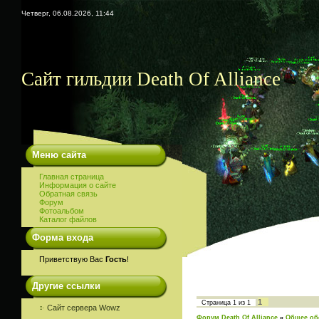
Четверг, 06.08.2026, 11:44
Сайт гильдии Death Of Alliance
Меню сайта
Главная страница
Информация о сайте
Обратная связь
Форум
Фотоальбом
Каталог файлов
Форма входа
Приветствую Вас
Гость
!
Другие ссылки
1
Страница
1
из
1
Сайт сервера Wowz
Форум Death Of Alliance
»
Общее об