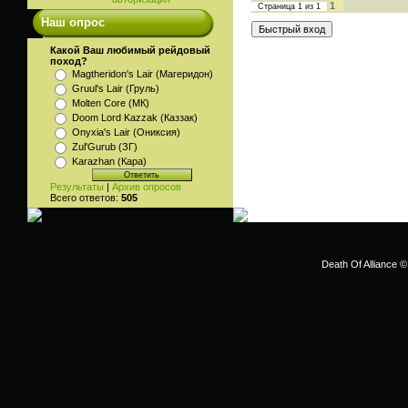
1
Страница
1
из
1
Наш опрос
Какой Ваш любимый рейдовый
поход?
Magtheridon's Lair (Магеридон)
Gruul's Lair (Груль)
Molten Core (МК)
Doom Lord Kazzak (Каззак)
Onyxia's Lair (Ониксия)
Zul'Gurub (ЗГ)
Karazhan (Кара)
Результаты
|
Архив опросов
Всего ответов:
505
Death Of Alliance ©