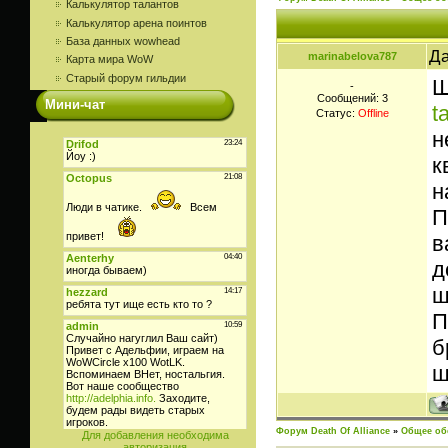
Калькулятор талантов
Калькулятор арена поинтов
База данных wowhead
Да
marinabelova787
Карта мира WoW
Старый форум гильдии
Ш
-
Сообщений:
3
Мини-чат
t
Статус:
Offline
н
к
н
П
в
д
ш
П
б
ш
Форум Death Of Alliance
»
Общее об
Для добавления необходима
авторизация