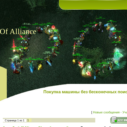
Of Alliance
Покупка машины без бесконечных поиск
[
Новые сообщения
·
Уч
1
Страница
1
из
1