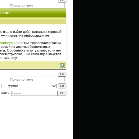
исков
но стало найти действительно хороший
ть — и половина информации не
avtoforyou.ru/
и заинтересовался таким
 время на десятки бесполезных
ты. Особенно это актуально, если нет
рисматриваюсь, но сама идея кажется
ать машину.
Поиск: