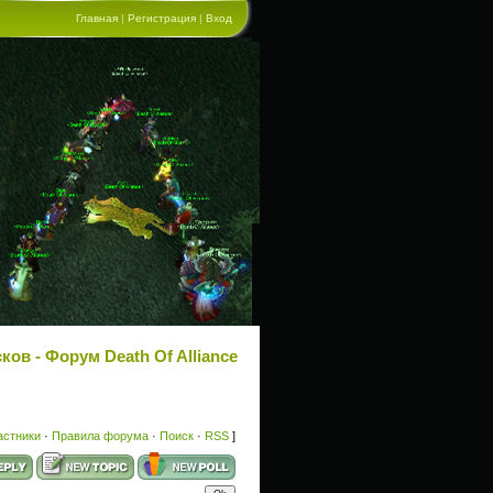
Главная
|
Регистрация
|
Вход
ов - Форум Death Of Alliance
астники
·
Правила форума
·
Поиск
·
RSS
]