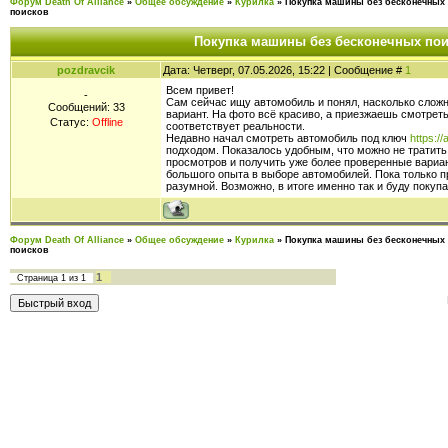
Форум Death Of Alliance
»
Общее обсуждение
»
Курилка
»
Покупка машины без бесконечных
поисков
Покупка машины без бесконечных по
pozdravcik
Дата: Четверг, 07.05.2026, 15:22 | Сообщение #
1
Всем привет!
-
Сам сейчас ищу автомобиль и понял, насколько слож
Сообщений:
33
вариант. На фото всё красиво, а приезжаешь смотре
Статус:
Offline
соответствует реальности.
Недавно начал смотреть автомобиль под ключ
https://
подходом. Показалось удобным, что можно не тратить
просмотров и получить уже более проверенные вариан
большого опыта в выборе автомобилей. Пока только п
разумной. Возможно, в итоге именно так и буду покуп
Форум Death Of Alliance
»
Общее обсуждение
»
Курилка
»
Покупка машины без бесконечных
поисков
1
Страница
1
из
1