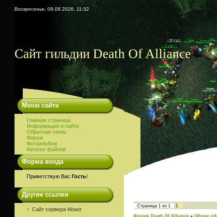
Воскресенье, 09.08.2026, 11:32
Сайт гильдии Death Of Alliance
Меню сайта
Главная страница
Информация о сайте
Обратная связь
Форум
Фотоальбом
Каталог файлов
Форма входа
Приветствую Вас
Гость
!
Другие ссылки
1
Страница
1
из
1
Сайт сервера Wowz
Форум Death Of Alliance
»
Общее об