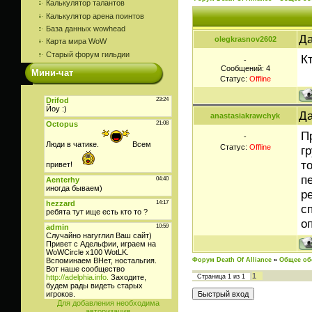
Калькулятор талантов
Калькулятор арена поинтов
База данных wowhead
Да
olegkrasnov2602
Карта мира WoW
Старый форум гильдии
К
-
Сообщений:
4
Мини-чат
Статус:
Offline
Да
anastasiakrawchyk
П
-
Статус:
Offline
г
т
п
р
с
о
Форум Death Of Alliance
»
Общее об
1
Страница
1
из
1
Для добавления необходима
авторизация