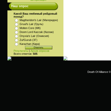
Наш опрос
Какой Ваш любимый рейдовый
поход?
Magtheridon's Lair (Магеридон)
Gruul's Lair (Груль)
Molten Core (МК)
Doom Lord Kazzak (Каззак)
Onyxia's Lair (Ониксия)
Zul'Gurub (ЗГ)
Karazhan (Кара)
Результаты
|
Архив опросов
Всего ответов:
505
Death Of Alliance ©