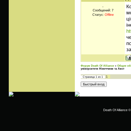
К
-
Сообщений:
7
м
Статус:
Offline
ц
і
h
ч
п
з
Форум Death Of Alliance
»
Общее об
університети Німеччини та Авст
1
Страница
1
из
1
Death Of Alliance ©