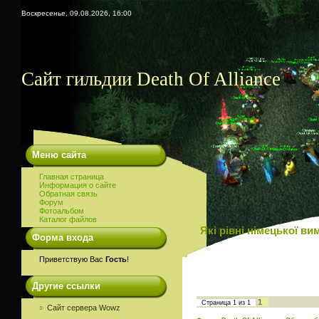
Воскресенье, 09.08.2026, 16:00
Сайт гильдии Death Of Alliance
Меню сайта
Главная страница
Информация о сайте
Обратная связь
Форум
Фотоальбом
Каталог файлов
Які рівні німецької ви
Форма входа
Приветствую Вас
Гость
!
Другие ссылки
1
Страница
1
из
1
Сайт сервера Wowz