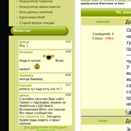
Форум Death Of Alliance
»
Общее об
Калькулятор талантов
університети Німеччини та Авст
Калькулятор арена поинтов
Які рів
База данных wowhead
Карта мира WoW
Да
maxsubj
Старый форум гильдии
О
Мини-чат
-
Сообщений:
3
н
Статус:
Offline
т
г
—
ч
У
м
ж
с
с
о
н
Да
Karen
Для добавления необходима
З
-
авторизация