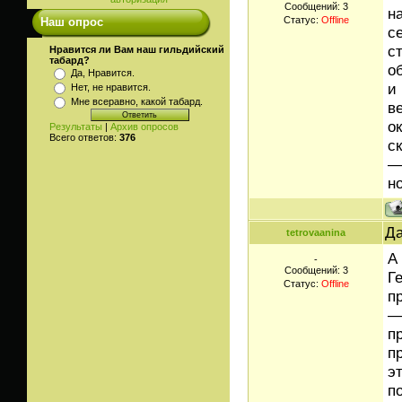
Сообщений:
3
н
Статус:
Offline
Наш опрос
с
с
Нравится ли Вам наш гильдийский
табард?
о
Да, Нравится.
и
Нет, не нравится.
Мне всеравно, какой табард.
в
о
Результаты
|
Архив опросов
Всего ответов:
376
с
—
н
Да
tetrovaanina
А
-
Сообщений:
3
Г
Статус:
Offline
п
—
п
п
э
п