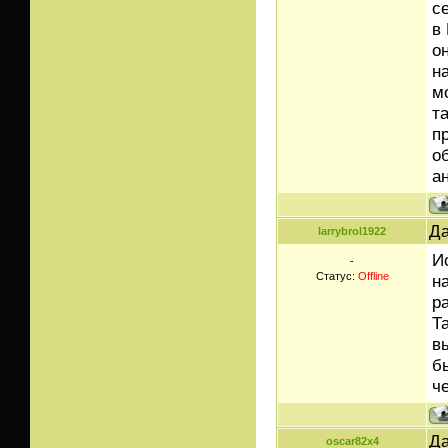
с
в
о
н
м
т
п
о
а
Да
larrybrol1922
И
-
Статус:
Offline
н
р
Т
в
б
ч
Да
oscar82x4