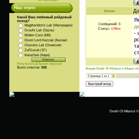
Наш опрос
Да
Svetas
Какой Ваш любимый рейдовый
Я
-
поход?
Сообщений:
3
д
Magtheridon's Lair (Магеридон)
Статус:
Offline
Gruul's Lair (Груль)
-
Molten Core (МК)
р
Doom Lord Kazzak (Каззак)
т
Onyxia's Lair (Ониксия)
Zul'Gurub (ЗГ)
с
Karazhan (Кара)
Результаты
|
Архив опросов
Всего ответов:
505
Форум Death Of Alliance
»
Общее об
1
Страница
1
из
1
Death Of Alliance ©