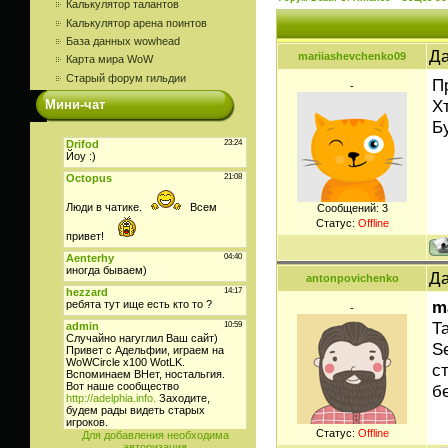
Калькулятор талантов
Калькулятор арена поинтов
База данных wowhead
Да
mariiashevchenko09
Карта мира WoW
Старый форум гильдии
П
-
Х
Мини-чат
Б
Сообщений:
3
Статус:
Offline
Да
antonpovichenko
m
-
Та
S
ст
б
Статус:
Offline
Для добавления необходима
авторизация