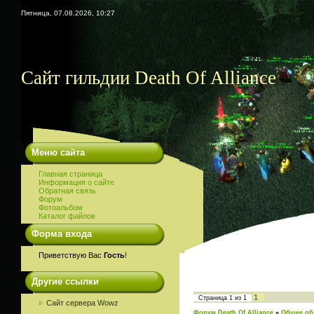
Пятница, 07.08.2026, 10:27
Сайт гильдии Death Of Alliance
Меню сайта
Главная страница
Информация о сайте
Обратная связь
Форум
Фотоальбом
Каталог файлов
Форма входа
Приветствую Вас
Гость
!
Другие ссылки
1
Страница
1
из
1
Сайт сервера Wowz
Форум Death Of Alliance
»
Общее об