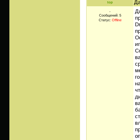
Да
top
Д
-
Сообщений:
5
п
Статус:
Offline
D
п
О
и
С
в
с
м
г
н
ч
д
в
б
с
в
п
о