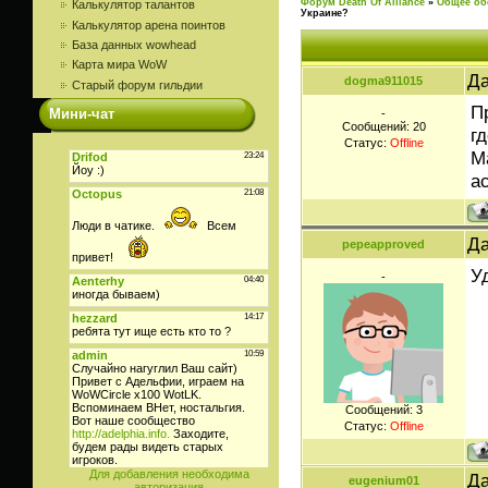
Форум Death Of Alliance
»
Общее об
Калькулятор талантов
Украине?
Калькулятор арена поинтов
База данных wowhead
Карта мира WoW
Да
dogma911015
Старый форум гильдии
П
Мини-чат
-
Сообщений:
20
г
Статус:
Offline
М
а
Да
pepeapproved
У
-
Сообщений:
3
Статус:
Offline
Для добавления необходима
Да
eugenium01
авторизация