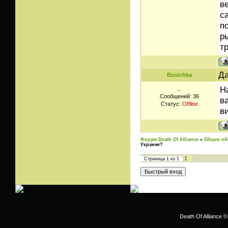
в
с
п
р
т
Да
Busichka
Н
-
Сообщений:
36
в
Статус:
Offline
в
Форум Death Of Alliance
»
Общее об
Украине?
1
Страница
1
из
1
Death Of Alliance ©