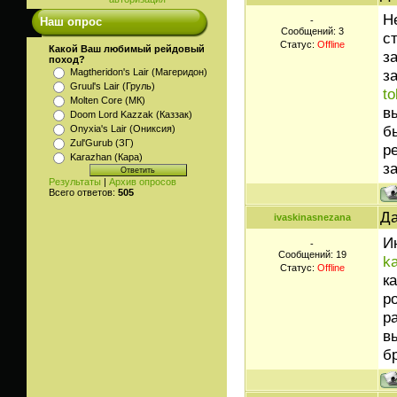
Н
-
Наш опрос
Сообщений:
3
с
Статус:
Offline
Какой Ваш любимый рейдовый
з
поход?
з
Magtheridon's Lair (Магеридон)
Gruul's Lair (Груль)
to
Molten Core (МК)
в
Doom Lord Kazzak (Каззак)
б
Onyxia's Lair (Ониксия)
Zul'Gurub (ЗГ)
р
Karazhan (Кара)
з
Результаты
|
Архив опросов
Всего ответов:
505
Да
ivaskinasnezana
И
-
Сообщений:
19
k
Статус:
Offline
к
р
р
в
бр