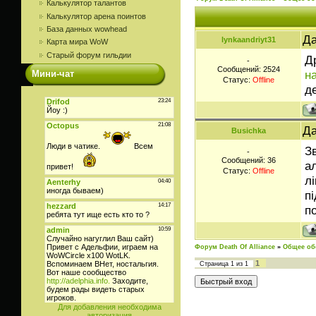
Калькулятор талантов
Калькулятор арена поинтов
База данных wowhead
Да
lynkaandriyt31
Карта мира WoW
Старый форум гильдии
Д
-
Сообщений:
2524
н
Мини-чат
Статус:
Offline
д
Да
Busichka
З
-
Сообщений:
36
а
Статус:
Offline
л
п
п
Форум Death Of Alliance
»
Общее об
1
Страница
1
из
1
Для добавления необходима
авторизация