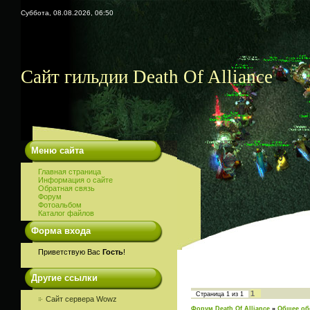
Суббота, 08.08.2026, 06:50
Сайт гильдии Death Of Alliance
Меню сайта
Главная страница
Информация о сайте
Обратная связь
Форум
Фотоальбом
Каталог файлов
Форма входа
Приветствую Вас
Гость
!
Другие ссылки
1
Страница
1
из
1
Сайт сервера Wowz
Форум Death Of Alliance
»
Общее об