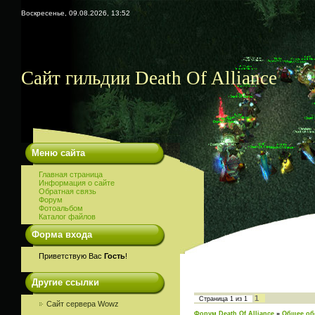
Воскресенье, 09.08.2026, 13:52
Сайт гильдии Death Of Alliance
Меню сайта
Главная страница
Информация о сайте
Обратная связь
Форум
Фотоальбом
Каталог файлов
Форма входа
Приветствую Вас
Гость
!
Другие ссылки
1
Страница
1
из
1
Сайт сервера Wowz
Форум Death Of Alliance
»
Общее об