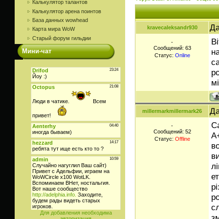
Калькулятор талантов
Калькулятор арена поинтов
База данных wowhead
Да
kravecaleksandr930
Карта мира WoW
Старый форум гильдии
В
-
Сообщений:
63
н
Мини-чат
Статус:
Online
с
р
мі
Да
millermarkmillermark26
С
-
Сообщений:
52
A
Статус:
Offline
в
в
л
ет
р
р
с
Для добавления необходима
з
авторизация