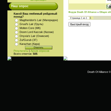
Наш опрос
Форум Death Of Alliance
»
Общее об
Какой Ваш любимый рейдовый
поход?
1
Страница
1
из
1
Magtheridon's Lair (Магеридон)
Gruul's Lair (Груль)
Molten Core (МК)
Doom Lord Kazzak (Каззак)
Onyxia's Lair (Ониксия)
Zul'Gurub (ЗГ)
Karazhan (Кара)
Результаты
|
Архив опросов
Всего ответов:
505
Death Of Alliance ©