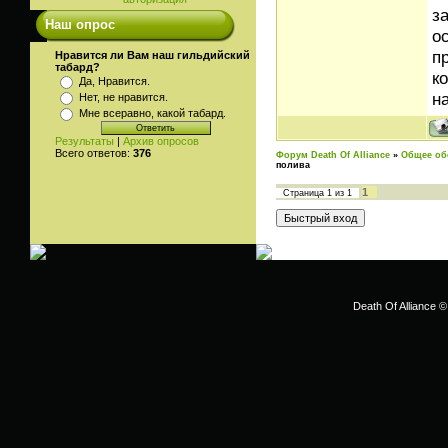
з
Наш опрос
о
п
Нравится ли Вам наш гильдийский
табард?
к
Да, Нравится.
н
Нет, не нравится.
Мне всеравно, какой табард.
Результаты
|
Архив опросов
Всего ответов:
376
Форум Death Of Alliance
»
Общее об
полива
1
Страница
1
из
1
Death Of Alliance ©