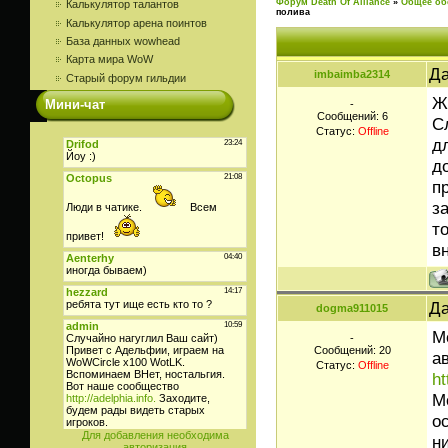
Форум Death Of Alliance
»
Общее об
Калькулятор талантов
полива
Калькулятор арена поинтов
База данных wowhead
Карта мира WoW
Да
imbaimba2314
Старый форум гильдии
Ж
Мини-чат
-
Сообщений:
6
С
Статус:
Offline
д
д
п
з
т
в
Да
dogma911015
М
-
Сообщений:
20
а
Статус:
Offline
ht
М
о
Для добавления необходима
н
авторизация