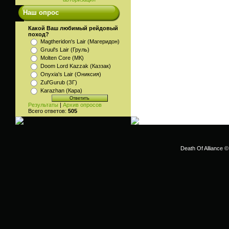
Наш опрос
Какой Ваш любимый рейдовый
поход?
Magtheridon's Lair (Магеридон)
Gruul's Lair (Груль)
Molten Core (МК)
Doom Lord Kazzak (Каззак)
Onyxia's Lair (Ониксия)
Zul'Gurub (ЗГ)
Karazhan (Кара)
Результаты
|
Архив опросов
Всего ответов:
505
Death Of Alliance ©