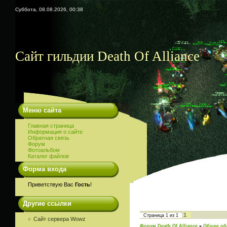
Суббота, 08.08.2026, 00:38
Сайт гильдии Death Of Alliance
Меню сайта
Главная страница
Информация о сайте
Обратная связь
Форум
Фотоальбом
Каталог файлов
Форма входа
Приветствую Вас
Гость
!
Другие ссылки
1
Страница
1
из
1
Сайт сервера Wowz
Форум Death Of Alliance
»
Общее об