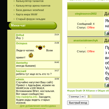
Калькулятор талантов
Калькулятор арена поинтов
База данных wowhead
Да
olegkrasnov2602
Карта мира WoW
Старый форум гильдии
Я
-
Сообщений:
4
н
Мини-чат
Статус:
Offline
Да
anastasiakrawchyk
П
-
Статус:
Offline
з
в
о
V
б
ф
Форум Death Of Alliance
»
Общее об
1
Страница
1
из
1
Для добавления необходима
авторизация