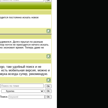
одится постоянно искать новое
 удивился. Долго прыгал по разным
пор почти не приходится ничего искать.
но экономит время. Теперь даже не
ogo, там удобный поиск и не
 есть мобильная версия, можно и
 звука всегда супер, рекомендую.
Поиск: