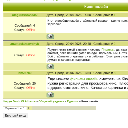
Кино онлайн
olegkrasnov2602
Дата: Среда, 29.04.2026, 14:50 | Сообщение #
1
Кто-то вообще нашёл стабильный вариант, где не прих
-
зеркало?
Сообщений:
4
Статус:
Offline
anastasiakrawchyk
Дата: Среда, 29.04.2026, 20:48 | Сообщение #
2
Привет, есть такой вариант - сервис
Пиратка
, да, сам
-
сайтам, пока не наткнулся на один нормальный. С тех 
Статус:
Offline
Всё стабильно открывается и работает. Это прям силь
думаю о запасных вариантах.
isiv23789
Дата: Среда, 03.06.2026, 13:54 | Сообщение #
3
Еще можете
фильмы онлайн
смотреть на Kin
-
нужна регистрация для просмотра кино. Плюс
Сообщений:
20
в дороге смотреть кино. Качество картинки и
Статус:
Offline
Форум Death Of Alliance
»
Общее обсуждение
»
Курилка
»
Кино онлайн
1
Страница
1
из
1