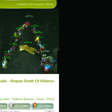
Главная
|
Регистрация
|
Вход
айн - Форум Death Of Alliance
астники
·
Правила форума
·
Поиск
·
RSS
]