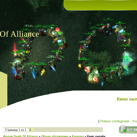
Of Alliance
Кино онл
[
Новые сообщения
·
Уч
1
Страница
1
из
1
Форум Death Of Alliance
»
Общее обсуждение
»
Курилка
»
Кино онлайн