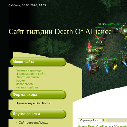
Суббота, 08.08.2026, 14:22
Сайт гильдии Death Of Alliance
Меню сайта
Главная страница
Информация о сайте
Обратная связь
Форум
Фотоальбом
Каталог файлов
Форма входа
Приветствую Вас
Гость
!
Другие ссылки
1
Страница
1
из
1
Сайт сервера Wowz
Форум Death Of Alliance
»
Общее об