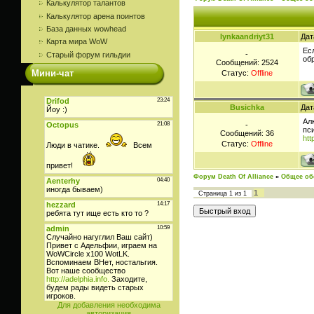
Калькулятор талантов
Калькулятор арена поинтов
База данных wowhead
lynkaandriyt31
Дат
Карта мира WoW
Ес
-
Старый форум гильдии
об
Сообщений:
2524
Мини-чат
Статус:
Offline
Busichka
Дат
Ал
-
пси
Сообщений:
36
htt
Статус:
Offline
Форум Death Of Alliance
»
Общее об
1
Страница
1
из
1
Для добавления необходима
авторизация